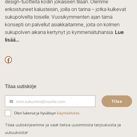
design-tuotteita kodin jokaiseen tilaan. Olemme
erikoistuneet kalusteisiin, joilla on tarina – jotka kulkevat
sukupolvelta toiselle. Vuosikymmenten ajan tämä
konsepti on palvellut asiakkaitamme, joita on kolmen
sukupolven aikana kertynyt jo kymmeniätuhansia.
Lue
lisää...
F
a
c
Tilaa uutiskirje
e
Tilaa
nimi.sukunimi@osoite.com
b
S
ä
o
Olen lukenut ja hyväksyn
käyttöehdot
.
h
k
o
Tilaa uutiskirjeemme ja saat tietoa uusimmista tarjouksista ja
ö
uutuuksista!
k
p