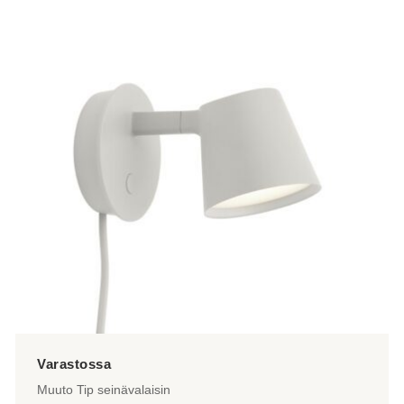
on
useampi
muunnelma.
Voit
tehdä
valinnat
tuotteen
sivulla.
Muuto Tip seinävalaisin