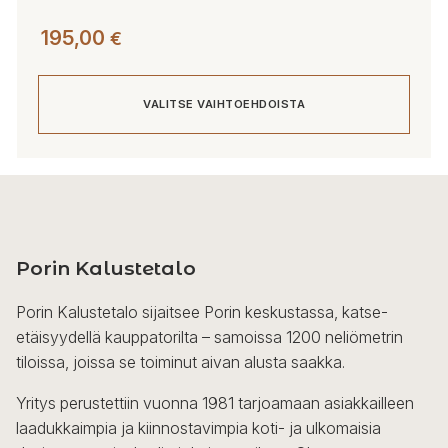
195,00
€
VALITSE VAIHTOEHDOISTA
Tällä
tuotteella
on
useampi
Porin Kalustetalo
muunnelma.
Voit
Porin Kalustetalo sijaitsee Porin keskustassa, katse-
tehdä
etäisyydellä kauppatorilta – samoissa 1200 neliömetrin
valinnat
tiloissa, joissa se toiminut aivan alusta saakka.
tuotteen
sivulla.
Yritys perustettiin vuonna 1981 tarjoamaan asiakkailleen
laadukkaimpia ja kiinnostavimpia koti- ja ulkomaisia