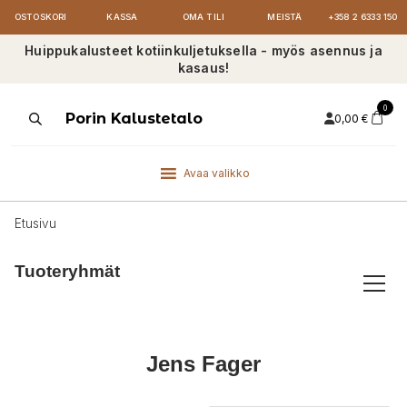
OSTOSKORI
KASSA
OMA TILI
MEISTÄ
+358 2 6333 150
Huippukalusteet kotiinkuljetuksella - myös asennus ja
kasaus!
0
Products
Porin Kalustetalo
0,00
€
search
Avaa valikko
Etusivu
Tuoteryhmät
Jens Fager