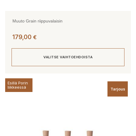
Muuto Grain riippuvalaisin
179,00
€
VALITSE VAIHTOEHDOISTA
Tällä
Esillä Porin
tuotteella
liikkeessä
Tarjous
on
useampi
muunnelma.
Voit
tehdä
valinnat