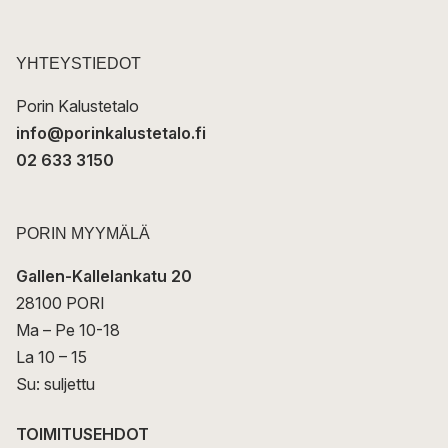
o
s
t
YHTEYSTIEDOT
i
Porin Kalustetalo
info@porinkalustetalo.fi
02 633 3150
PORIN MYYMÄLÄ
Gallen-Kallelankatu 20
28100 PORI
Ma – Pe 10-18
La 10 – 15
Su: suljettu
TOIMITUSEHDOT