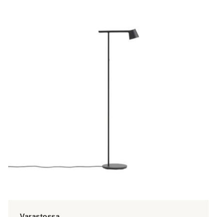
tuotteella
on
useampi
muunnelma.
Voit
tehdä
valinnat
tuotteen
sivulla.