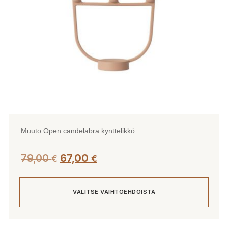
tuotteen
sivulla.
Muuto Open candelabra kynttelikkö
Alkuperäinen
Nykyinen
79,00
67,00
€
€
hinta
hinta
oli:
on:
VALITSE VAIHTOEHDOISTA
79,00 €.
67,00 €.
Tällä