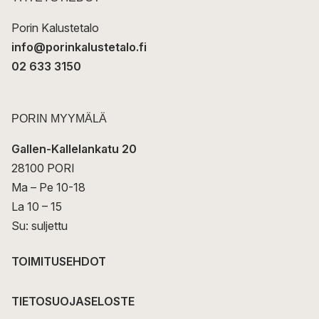
i
Porin Kalustetalo
info@porinkalustetalo.fi
02 633 3150
PORIN MYYMÄLÄ
Gallen-Kallelankatu 20
28100 PORI
Ma – Pe 10-18
La 10 – 15
Su: suljettu
TOIMITUSEHDOT
TIETOSUOJASELOSTE