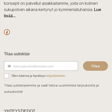
konsepti on palvellut asiakkaitamme, joita on kolmen
sukupolven aikana kertynyt jo kymmeniätuhansia.
Lue
lisää...
F
a
c
Tilaa uutiskirje
e
Tilaa
nimi.sukunimi@osoite.com
b
S
ä
o
Olen lukenut ja hyväksyn
käyttöehdot
.
h
k
o
Tilaa uutiskirjeemme ja saat tietoa uusimmista tarjouksista ja
ö
uutuuksista!
k
p
o
s
t
YHTEYSTIEDOT