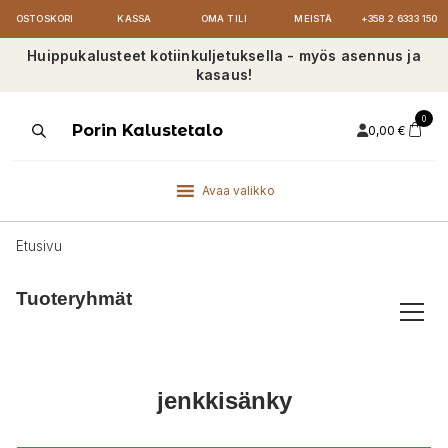
OSTOSKORI
KASSA
OMA TILI
MEISTÄ
+358 2 6333 150
Huippukalusteet kotiinkuljetuksella - myös asennus ja
kasaus!
0
Products
Porin Kalustetalo
0,00
€
search
Avaa valikko
Etusivu
Tuoteryhmät
jenkkisänky