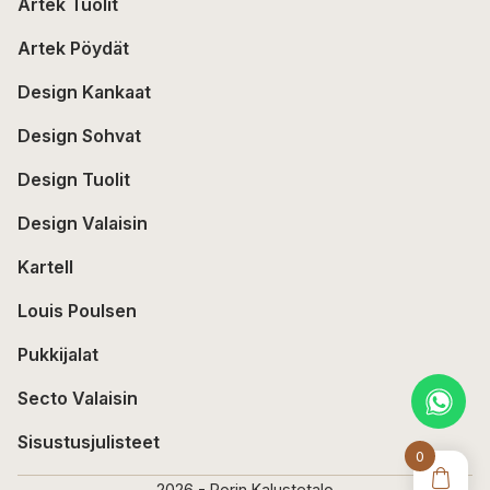
Artek Tuolit
Artek Pöydät
Design Kankaat
Design Sohvat
Design Tuolit
Design Valaisin
Kartell
Louis Poulsen
Pukkijalat
Secto Valaisin
Sisustusjulisteet
0
2026 - Porin Kalustetalo