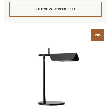
VALITSE VAIHTOEHDOISTA
Tällä
tuotteella
-20%
on
useampi
muunnelma.
Voit
tehdä
valinnat
tuotteen
sivulla.