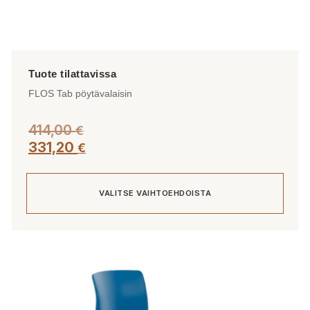
FLOS Tab pöytävalaisin
414,00
€
331,20
€
VALITSE VAIHTOEHDOISTA
Tällä
tuotteella
on
useampi
muunnelma.