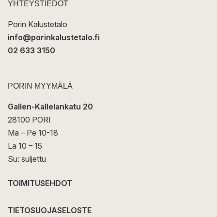
t
YHTEYSTIEDOT
i
Porin Kalustetalo
info@porinkalustetalo.fi
02 633 3150
PORIN MYYMÄLÄ
Gallen-Kallelankatu 20
28100 PORI
Ma – Pe 10-18
La 10 – 15
Su: suljettu
TOIMITUSEHDOT
TIETOSUOJASELOSTE