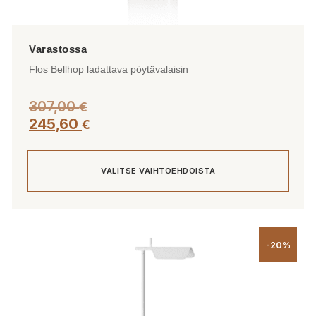
Flos Bellhop ladattava pöytävalaisin
307,00
€
245,60
€
VALITSE VAIHTOEHDOISTA
Tällä
tuotteella
-20%
on
useampi
muunnelma.
Voit