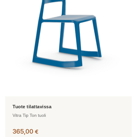
Voit
tehdä
valinnat
tuotteen
sivulla.
Vitra Tip Ton tuoli
365,00
€