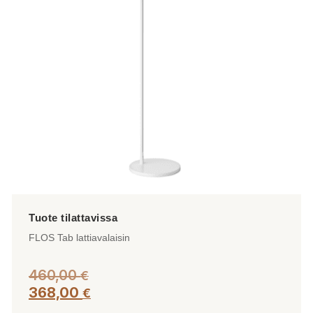
tehdä
valinnat
tuotteen
sivulla.
FLOS Tab lattiavalaisin
460,00
€
368,00
€