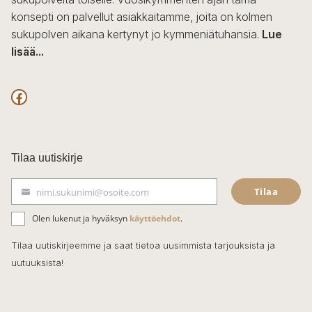
konsepti on palvellut asiakkaitamme, joita on kolmen
sukupolven aikana kertynyt jo kymmeniätuhansia.
Lue
lisää...
F
a
c
Tilaa uutiskirje
e
Tilaa
nimi.sukunimi@osoite.com
b
S
ä
o
Olen lukenut ja hyväksyn
käyttöehdot
.
h
k
o
Tilaa uutiskirjeemme ja saat tietoa uusimmista tarjouksista ja
ö
uutuuksista!
k
p
o
s