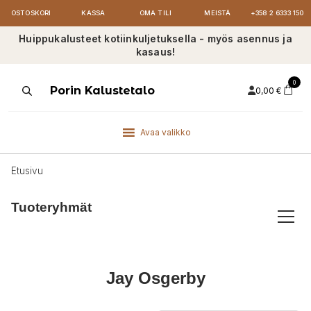
OSTOSKORI
KASSA
OMA TILI
MEISTÄ
+358 2 6333 150
Huippukalusteet kotiinkuljetuksella - myös asennus ja
kasaus!
0
Products
Porin Kalustetalo
0,00
€
search
Avaa valikko
Etusivu
Tuoteryhmät
Jay Osgerby