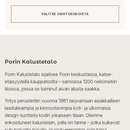
VALITSE VAIHTOEHDOISTA
Tällä
tuotteella
on
useampi
Porin Kalustetalo
muunnelma.
Voit
Porin Kalustetalo sijaitsee Porin keskustassa, katse-
tehdä
etäisyydellä kauppatorilta – samoissa 1200 neliömetrin
valinnat
tiloissa, joissa se toiminut aivan alusta saakka.
tuotteen
sivulla.
Yritys perustettiin vuonna 1981 tarjoamaan asiakkailleen
laadukkaimpia ja kiinnostavimpia koti- ja ulkomaisia
design-tuotteita kodin jokaiseen tilaan. Olemme
erikoistuneet kalusteisiin, joilla on tarina – jotka kulkevat
sukupolvelta toiselle. Vuosikymmenten ajan tämä