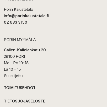
i
Porin Kalustetalo
info@porinkalustetalo.fi
02 633 3150
PORIN MYYMÄLÄ
Gallen-Kallelankatu 20
28100 PORI
Ma – Pe 10-18
La 10 – 15
Su: suljettu
TOIMITUSEHDOT
TIETOSUOJASELOSTE