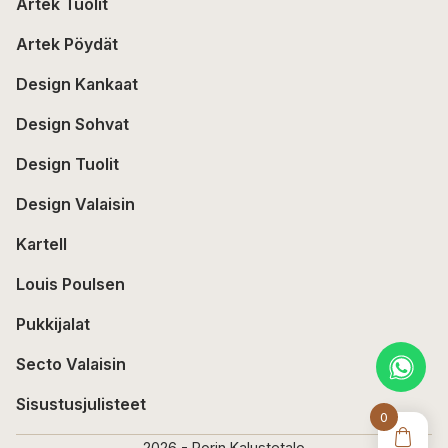
Artek Tuolit
Artek Pöydät
Design Kankaat
Design Sohvat
Design Tuolit
Design Valaisin
Kartell
Louis Poulsen
Pukkijalat
Secto Valaisin
Sisustusjulisteet
0
2026 - Porin Kalustetalo