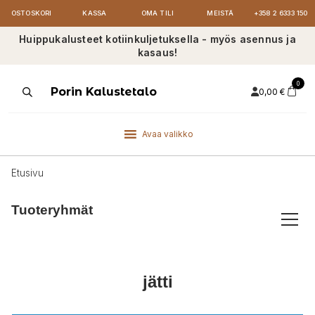
OSTOSKORI
KASSA
OMA TILI
MEISTÄ
+358 2 6333 150
Huippukalusteet kotiinkuljetuksella - myös asennus ja
kasaus!
0
Products
Porin Kalustetalo
0,00
€
search
Avaa valikko
Etusivu
Tuoteryhmät
jätti