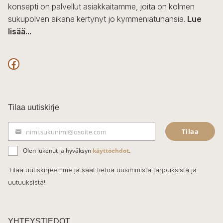
konsepti on palvellut asiakkaitamme, joita on kolmen
sukupolven aikana kertynyt jo kymmeniätuhansia.
Lue
lisää...
F
a
c
Tilaa uutiskirje
e
Tilaa
nimi.sukunimi@osoite.com
b
S
ä
o
Olen lukenut ja hyväksyn
käyttöehdot
.
h
k
o
Tilaa uutiskirjeemme ja saat tietoa uusimmista tarjouksista ja
ö
uutuuksista!
k
p
o
s
t
YHTEYSTIEDOT