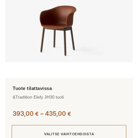
valinnat
tuotteen
sivulla.
&Tradition Elefy JH30 tuoli
Hintaluokka:
393,00
–
435,00
€
€
393,00 €
-
VALITSE VAIHTOEHDOISTA
435,00 €