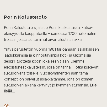
on
useampi
Porin Kalustetalo
muunnelma.
Voit
Porin Kalustetalo sijaitsee Porin keskustassa, katse-
tehdä
etäisyydellä kauppatorilta – samoissa 1200 neliömetrin
valinnat
tiloissa, joissa se toiminut aivan alusta saakka.
tuotteen
sivulla.
Yritys perustettiin vuonna 1981 tarjoamaan asiakkailleen
laadukkaimpia ja kiinnostavimpia koti- ja ulkomaisia
design-tuotteita kodin jokaiseen tilaan. Olemme
erikoistuneet kalusteisiin, joilla on tarina – jotka kulkevat
sukupolvelta toiselle. Vuosikymmenten ajan tämä
konsepti on palvellut asiakkaitamme, joita on kolmen
sukupolven aikana kertynyt jo kymmeniätuhansia.
Lue
lisää...