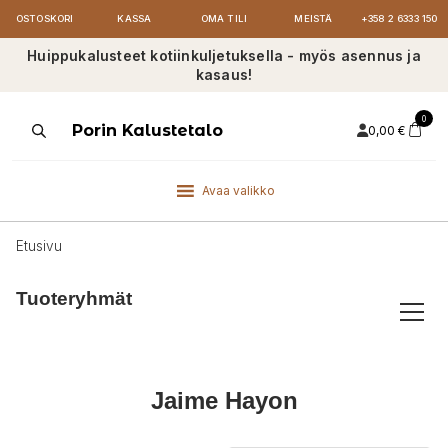
OSTOSKORI
KASSA
OMA TILI
MEISTÄ
+358 2 6333 150
Huippukalusteet kotiinkuljetuksella - myös asennus ja
kasaus!
0
Products
Porin Kalustetalo
0,00
€
search
Avaa valikko
Etusivu
Tuoteryhmät
Jaime Hayon