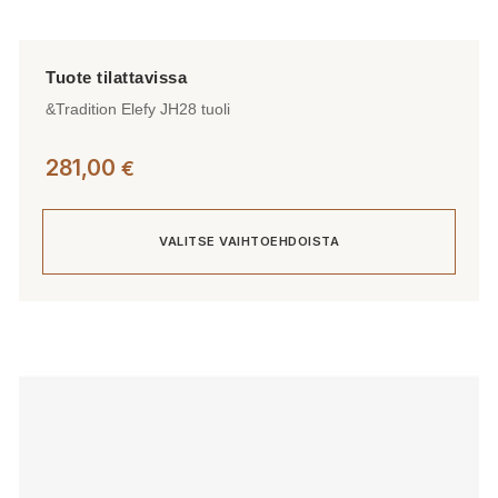
&Tradition Elefy JH28 tuoli
281,00
€
VALITSE VAIHTOEHDOISTA
Tällä
tuotteella
on
useampi
muunnelma.
Voit
tehdä