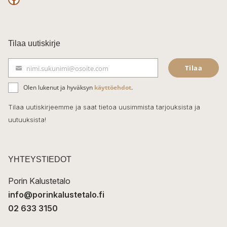
F
a
c
Tilaa uutiskirje
e
Tilaa
nimi.sukunimi@osoite.com
b
S
ä
o
Olen lukenut ja hyväksyn
käyttöehdot
.
h
k
o
Tilaa uutiskirjeemme ja saat tietoa uusimmista tarjouksista ja
ö
uutuuksista!
k
p
o
s
t
YHTEYSTIEDOT
i
Porin Kalustetalo
info@porinkalustetalo.fi
02 633 3150