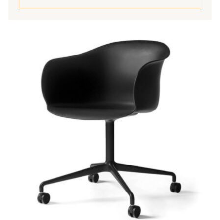
Tällä
tuotteella
on
useampi
muunnelma.
Voit
tehdä
valinnat
tuotteen
sivulla.