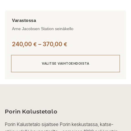
Arne Jacobsen Station seinäkello
Hintaluokka:
240,00
–
370,00
€
€
240,00 €
-
VALITSE VAIHTOEHDOISTA
370,00 €
Tällä
tuotteella
on
useampi
Porin Kalustetalo
muunnelma.
Voit
Porin Kalustetalo sijaitsee Porin keskustassa, katse-
tehdä