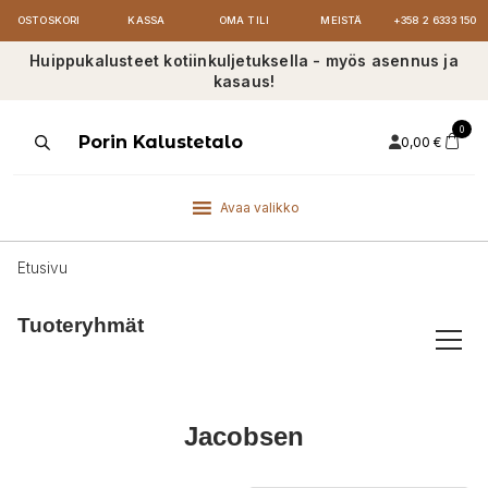
OSTOSKORI
KASSA
OMA TILI
MEISTÄ
+358 2 6333 150
Huippukalusteet kotiinkuljetuksella - myös asennus ja
kasaus!
0
Products
Porin Kalustetalo
0,00
€
search
Avaa valikko
Etusivu
Tuoteryhmät
Jacobsen