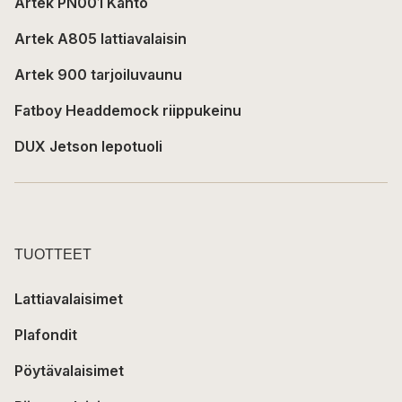
Artek PN001 Kanto
Artek A805 lattiavalaisin
Artek 900 tarjoiluvaunu
Fatboy Headdemock riippukeinu
DUX Jetson lepotuoli
TUOTTEET
Lattiavalaisimet
Plafondit
Pöytävalaisimet