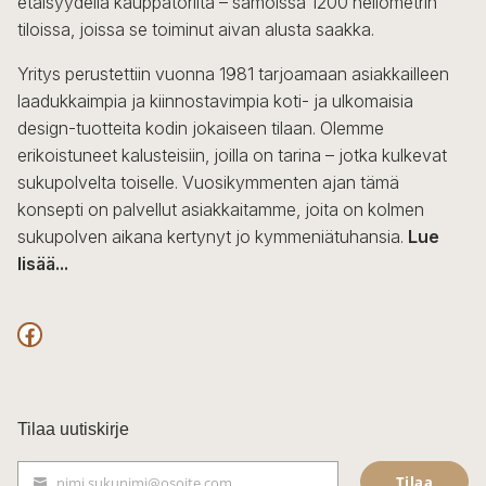
etäisyydellä kauppatorilta – samoissa 1200 neliömetrin
valinnat
tiloissa, joissa se toiminut aivan alusta saakka.
tuotteen
sivulla.
Yritys perustettiin vuonna 1981 tarjoamaan asiakkailleen
laadukkaimpia ja kiinnostavimpia koti- ja ulkomaisia
design-tuotteita kodin jokaiseen tilaan. Olemme
erikoistuneet kalusteisiin, joilla on tarina – jotka kulkevat
sukupolvelta toiselle. Vuosikymmenten ajan tämä
konsepti on palvellut asiakkaitamme, joita on kolmen
sukupolven aikana kertynyt jo kymmeniätuhansia.
Lue
lisää...
F
a
c
Tilaa uutiskirje
e
Tilaa
nimi.sukunimi@osoite.com