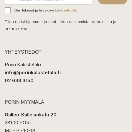
b
S
ä
o
Olen lukenut ja hyväksyn
käyttöehdot
.
h
k
o
Tilaa uutiskirjeemme ja saat tietoa uusimmista tarjouksista ja
ö
uutuuksista!
k
p
o
s
t
YHTEYSTIEDOT
i
Porin Kalustetalo
info@porinkalustetalo.fi
02 633 3150
PORIN MYYMÄLÄ
Gallen-Kallelankatu 20
28100 PORI
Ma – Pe 10-18