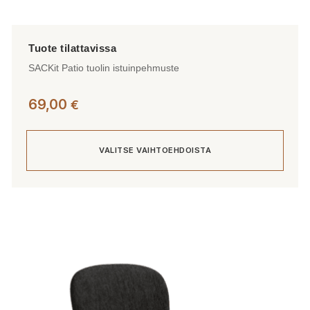
SACKit Patio tuolin istuinpehmuste
69,00
€
VALITSE VAIHTOEHDOISTA
Tällä
tuotteella
on
useampi
muunnelma.
Voit
tehdä