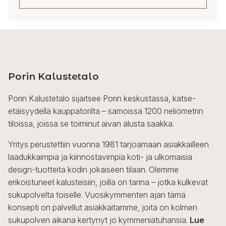
Tällä
tuotteella
on
useampi
Porin Kalustetalo
muunnelma.
Voit
Porin Kalustetalo sijaitsee Porin keskustassa, katse-
tehdä
etäisyydellä kauppatorilta – samoissa 1200 neliömetrin
valinnat
tiloissa, joissa se toiminut aivan alusta saakka.
tuotteen
sivulla.
Yritys perustettiin vuonna 1981 tarjoamaan asiakkailleen
laadukkaimpia ja kiinnostavimpia koti- ja ulkomaisia
design-tuotteita kodin jokaiseen tilaan. Olemme
erikoistuneet kalusteisiin, joilla on tarina – jotka kulkevat
sukupolvelta toiselle. Vuosikymmenten ajan tämä
konsepti on palvellut asiakkaitamme, joita on kolmen
sukupolven aikana kertynyt jo kymmeniätuhansia.
Lue