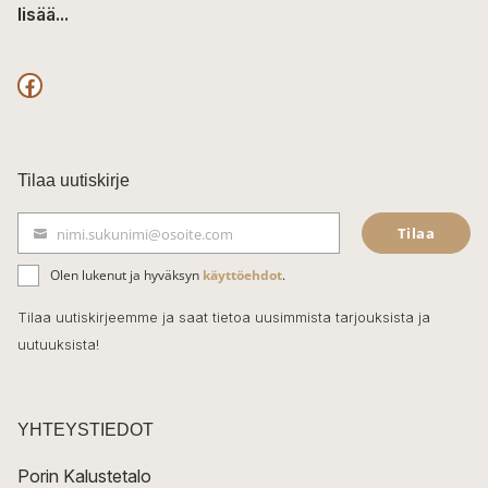
lisää...
F
a
c
Tilaa uutiskirje
e
Tilaa
nimi.sukunimi@osoite.com
b
S
ä
o
Olen lukenut ja hyväksyn
käyttöehdot
.
h
k
o
Tilaa uutiskirjeemme ja saat tietoa uusimmista tarjouksista ja
ö
uutuuksista!
k
p
o
s
t
YHTEYSTIEDOT
i
Porin Kalustetalo