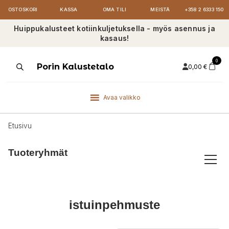
OSTOSKORI
KASSA
OMA TILI
MEISTÄ
+358 2 6333 150
Huippukalusteet kotiinkuljetuksella - myös asennus ja
kasaus!
0
Products
Porin Kalustetalo
0,00
€
search
Avaa valikko
Etusivu
Tuoteryhmät
istuinpehmuste