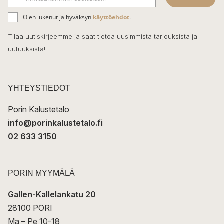
b
S
ä
o
Olen lukenut ja hyväksyn
käyttöehdot
.
h
k
o
Tilaa uutiskirjeemme ja saat tietoa uusimmista tarjouksista ja
ö
uutuuksista!
k
p
o
s
t
YHTEYSTIEDOT
i
Porin Kalustetalo
info@porinkalustetalo.fi
02 633 3150
PORIN MYYMÄLÄ
Gallen-Kallelankatu 20
28100 PORI
Ma – Pe 10-18