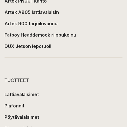
Artek PN001 Kanto
Artek A805 lattiavalaisin
Artek 900 tarjoiluvaunu
Fatboy Headdemock riippukeinu
DUX Jetson lepotuoli
TUOTTEET
Lattiavalaisimet
Plafondit
Pöytävalaisimet