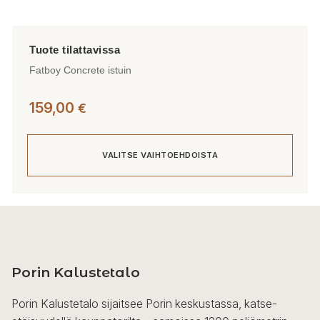
Fatboy Concrete istuin
159,00
€
VALITSE VAIHTOEHDOISTA
Tällä
tuotteella
on
useampi
Porin Kalustetalo
muunnelma.
Voit
Porin Kalustetalo sijaitsee Porin keskustassa, katse-
tehdä