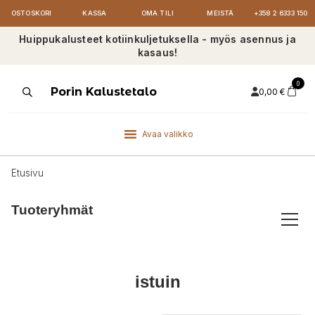
OSTOSKORI
KASSA
OMA TILI
MEISTÄ
+358 2 6333 150
Huippukalusteet kotiinkuljetuksella - myös asennus ja
kasaus!
0
Products
Porin Kalustetalo
0,00
€
search
Avaa valikko
Etusivu
Tuoteryhmät
istuin