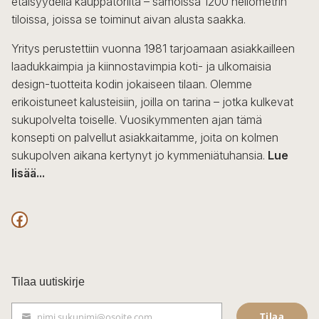
etäisyydellä kauppatorilta – samoissa 1200 neliömetrin
valinnat
tiloissa, joissa se toiminut aivan alusta saakka.
tuotteen
sivulla.
Yritys perustettiin vuonna 1981 tarjoamaan asiakkailleen
laadukkaimpia ja kiinnostavimpia koti- ja ulkomaisia
design-tuotteita kodin jokaiseen tilaan. Olemme
erikoistuneet kalusteisiin, joilla on tarina – jotka kulkevat
sukupolvelta toiselle. Vuosikymmenten ajan tämä
konsepti on palvellut asiakkaitamme, joita on kolmen
sukupolven aikana kertynyt jo kymmeniätuhansia.
Lue
lisää...
F
a
c
Tilaa uutiskirje
e
Tilaa
nimi.sukunimi@osoite.com