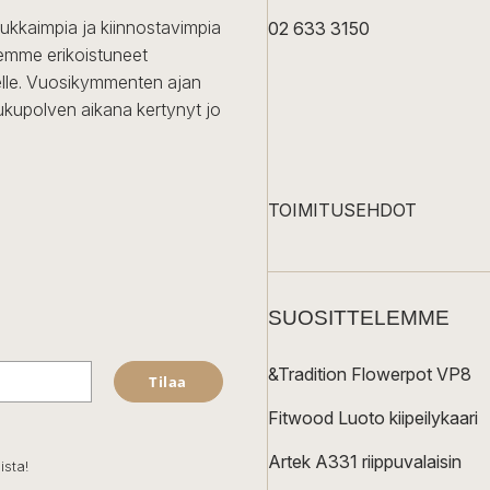
dukkaimpia ja kiinnostavimpia
02 633 3150
Olemme erikoistuneet
iselle. Vuosikymmenten ajan
ukupolven aikana kertynyt jo
TOIMITUSEHDOT
SUOSITTELEMME
&Tradition Flowerpot VP8
Tilaa
Fitwood Luoto kiipeilykaari
Artek A331 riippuvalaisin
ista!