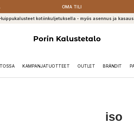
A
OMA TILI
Huippukalusteet kotiinkuljetuksella - myös asennus ja kasaus
Porin Kalustetalo
TOSSA
KAMPANJATUOTTEET
OUTLET
BRÄNDIT
P
iso