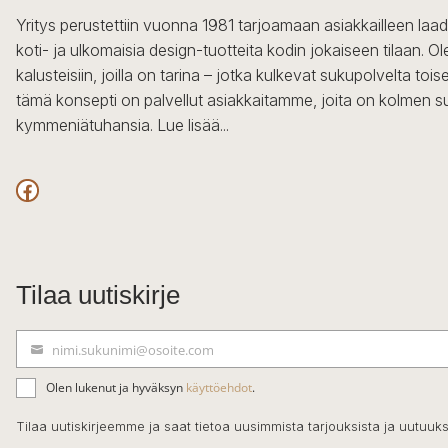
Yritys perustettiin vuonna 1981 tarjoamaan asiakkailleen laa
koti- ja ulkomaisia design-tuotteita kodin jokaiseen tilaan. 
kalusteisiin, joilla on tarina – jotka kulkevat sukupolvelta to
tämä konsepti on palvellut asiakkaitamme, joita on kolmen s
kymmeniätuhansia.
Lue lisää...
Facebook
Tilaa uutiskirje
nimi.sukunimi@osoite.com
S
ä
Olen lukenut ja hyväksyn
käyttöehdot
.
h
k
Tilaa uutiskirjeemme ja saat tietoa uusimmista tarjouksista ja uutuuks
ö