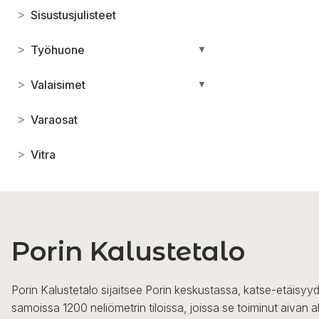
>
Sisustusjulisteet
>
Työhuone
▼
>
Valaisimet
▼
>
Varaosat
>
Vitra
Porin Kalustetalo
Porin Kalustetalo sijaitsee Porin keskustassa, katse-etäisyyd
samoissa 1200 neliömetrin tiloissa, joissa se toiminut aivan a