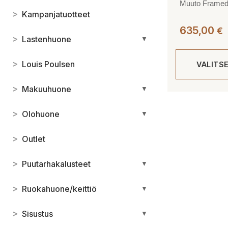
Muuto Framed p
>
Kampanjatuotteet
635,00
€
>
Lastenhuone
▼
>
Louis Poulsen
VALITS
>
Makuuhuone
▼
Tällä
tuotteella
>
Olohuone
▼
on
useampi
>
Outlet
muunnelma.
Voit
>
Puutarhakalusteet
▼
tehdä
valinnat
>
Ruokahuone/keittiö
▼
tuotteen
sivulla.
>
Sisustus
▼