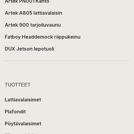
Artek PN001 Kanto
Artek A805 lattiavalaisin
Artek 900 tarjoiluvaunu
Fatboy Headdemock riippukeinu
DUX Jetson lepotuoli
TUOTTEET
Lattiavalaisimet
Plafondit
Pöytävalaisimet