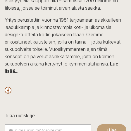
etäisyydellä kauppatorilta – samoissa 1200 neliömetrin
tiloissa, joissa se toiminut aivan alusta saakka.
Yritys perustettiin vuonna 1981 tarjoamaan asiakkailleen
laadukkaimpia ja kiinnostavimpia koti- ja ulkomaisia
design-tuotteita kodin jokaiseen tilaan. Olemme
erikoistuneet kalusteisiin, joilla on tarina – jotka kulkevat
sukupolvelta toiselle. Vuosikymmenten ajan tämä
konsepti on palvellut asiakkaitamme, joita on kolmen
sukupolven aikana kertynyt jo kymmeniätuhansia.
Lue
lisää...
F
a
c
Tilaa uutiskirje
e
Tilaa
nimi.sukunimi@osoite.com