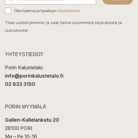
b
S
ä
o
Olen lukenut ja hyväksyn
käyttöehdot
.
h
k
o
Tilaa uutiskirjeemme ja saat tietoa uusimmista tarjouksista ja
ö
uutuuksista!
k
p
o
s
t
YHTEYSTIEDOT
i
Porin Kalustetalo
info@porinkalustetalo.fi
02 633 3150
PORIN MYYMÄLÄ
Gallen-Kallelankatu 20
28100 PORI
Ma – Pe 10-18