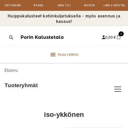
OSTOSKORI
KASSA
OMA TILI
MEISTÄ
+358 2 6333 150
Huippukalusteet kotiinkuljetuksella - myös asennus ja
kasaus!
0
Products
Porin Kalustetalo
0,00
€
search
Avaa valikko
Etusivu
Tuoteryhmät
iso-ykkönen