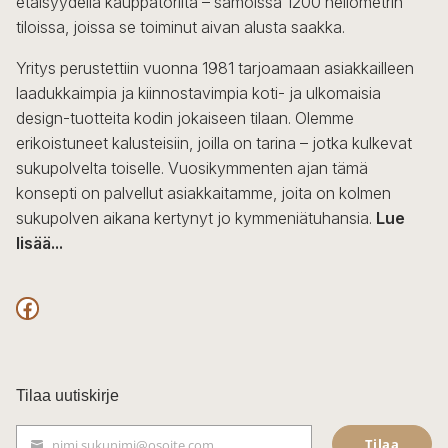
etäisyydellä kauppatorilta – samoissa 1200 neliömetrin
tiloissa, joissa se toiminut aivan alusta saakka.
Yritys perustettiin vuonna 1981 tarjoamaan asiakkailleen
laadukkaimpia ja kiinnostavimpia koti- ja ulkomaisia
design-tuotteita kodin jokaiseen tilaan. Olemme
erikoistuneet kalusteisiin, joilla on tarina – jotka kulkevat
sukupolvelta toiselle. Vuosikymmenten ajan tämä
konsepti on palvellut asiakkaitamme, joita on kolmen
sukupolven aikana kertynyt jo kymmeniätuhansia.
Lue
lisää...
F
a
c
Tilaa uutiskirje
e
Tilaa
nimi.sukunimi@osoite.com