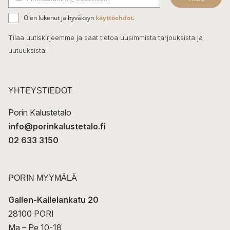
b
S
ä
o
Olen lukenut ja hyväksyn
käyttöehdot
.
h
k
o
Tilaa uutiskirjeemme ja saat tietoa uusimmista tarjouksista ja
ö
uutuuksista!
k
p
o
s
t
YHTEYSTIEDOT
i
Porin Kalustetalo
info@porinkalustetalo.fi
02 633 3150
PORIN MYYMÄLÄ
Gallen-Kallelankatu 20
28100 PORI
Ma – Pe 10-18