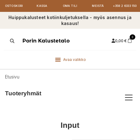
OSTOSKORI
KASSA
OMA TILI
MEISTÄ
+358 2 6333 150
Huippukalusteet kotiinkuljetuksella - myös asennus ja
kasaus!
0
Products
Porin Kalustetalo
0,00
€
search
Avaa valikko
Etusivu
Tuoteryhmät
Input