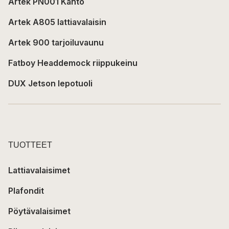
Artek PN001 Kanto
Artek A805 lattiavalaisin
Artek 900 tarjoiluvaunu
Fatboy Headdemock riippukeinu
DUX Jetson lepotuoli
TUOTTEET
Lattiavalaisimet
Plafondit
Pöytävalaisimet