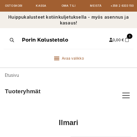
OSTOSKORI
KASSA
OMA TILI
MEISTÄ
+358 2 6333 150
Huippukalusteet kotiinkuljetuksella - myös asennus ja
kasaus!
0
Products
Porin Kalustetalo
0,00
€
search
Avaa valikko
Etusivu
Tuoteryhmät
Ilmari