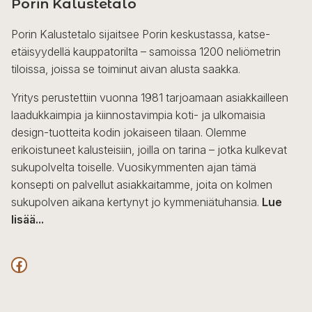
Porin Kalustetalo
Porin Kalustetalo sijaitsee Porin keskustassa, katse-
etäisyydellä kauppatorilta – samoissa 1200 neliömetrin
tiloissa, joissa se toiminut aivan alusta saakka.
Yritys perustettiin vuonna 1981 tarjoamaan asiakkailleen
laadukkaimpia ja kiinnostavimpia koti- ja ulkomaisia
design-tuotteita kodin jokaiseen tilaan. Olemme
erikoistuneet kalusteisiin, joilla on tarina – jotka kulkevat
sukupolvelta toiselle. Vuosikymmenten ajan tämä
konsepti on palvellut asiakkaitamme, joita on kolmen
sukupolven aikana kertynyt jo kymmeniätuhansia.
Lue
lisää...
F
a