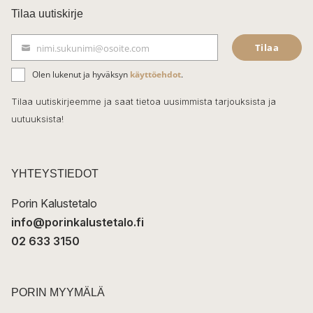
c
Tilaa uutiskirje
e
Tilaa
nimi.sukunimi@osoite.com
b
S
ä
o
Olen lukenut ja hyväksyn
käyttöehdot
.
h
k
o
Tilaa uutiskirjeemme ja saat tietoa uusimmista tarjouksista ja
ö
uutuuksista!
k
p
o
s
t
YHTEYSTIEDOT
i
Porin Kalustetalo
info@porinkalustetalo.fi
02 633 3150
PORIN MYYMÄLÄ