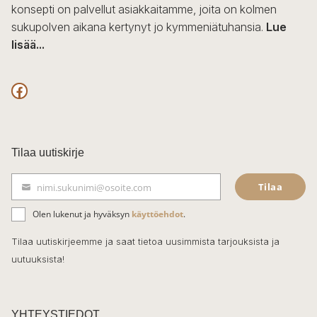
konsepti on palvellut asiakkaitamme, joita on kolmen
sukupolven aikana kertynyt jo kymmeniätuhansia.
Lue
lisää...
F
a
c
Tilaa uutiskirje
e
Tilaa
nimi.sukunimi@osoite.com
b
S
ä
o
Olen lukenut ja hyväksyn
käyttöehdot
.
h
k
o
Tilaa uutiskirjeemme ja saat tietoa uusimmista tarjouksista ja
ö
uutuuksista!
k
p
o
s
t
YHTEYSTIEDOT