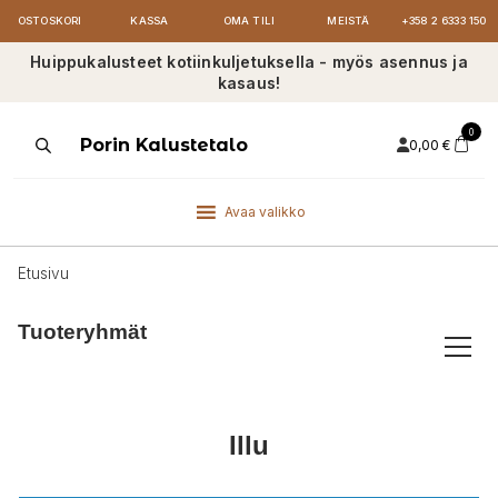
OSTOSKORI
KASSA
OMA TILI
MEISTÄ
+358 2 6333 150
Huippukalusteet kotiinkuljetuksella - myös asennus ja
kasaus!
0
Products
Porin Kalustetalo
0,00
€
search
Avaa valikko
Etusivu
Tuoteryhmät
Illu