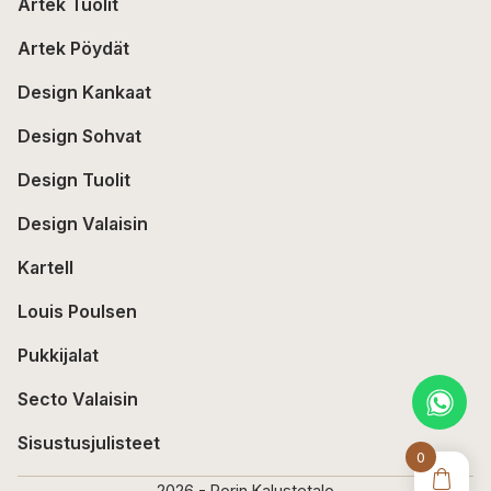
Artek Tuolit
Artek Pöydät
Design Kankaat
Design Sohvat
Design Tuolit
Design Valaisin
Kartell
Louis Poulsen
Pukkijalat
Secto Valaisin
Sisustusjulisteet
0
2026 - Porin Kalustetalo