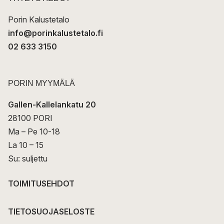
i
Porin Kalustetalo
info@porinkalustetalo.fi
02 633 3150
PORIN MYYMÄLÄ
Gallen-Kallelankatu 20
28100 PORI
Ma – Pe 10-18
La 10 – 15
Su: suljettu
TOIMITUSEHDOT
TIETOSUOJASELOSTE