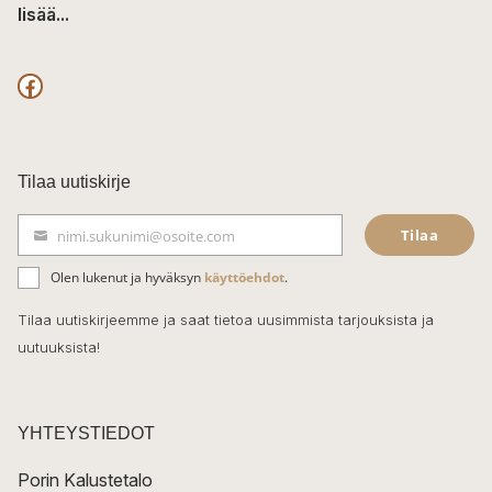
lisää...
F
a
c
Tilaa uutiskirje
e
Tilaa
nimi.sukunimi@osoite.com
b
S
ä
o
Olen lukenut ja hyväksyn
käyttöehdot
.
h
k
o
Tilaa uutiskirjeemme ja saat tietoa uusimmista tarjouksista ja
ö
uutuuksista!
k
p
o
s
t
YHTEYSTIEDOT
i
Porin Kalustetalo