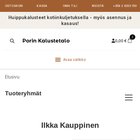
OSTOSKORI
KASSA
OMA TILI
MEISTÄ
+358 2 6333 150
Huippukalusteet kotiinkuljetuksella - myös asennus ja
kasaus!
0
Products
Porin Kalustetalo
0,00
€
search
Avaa valikko
Etusivu
Tuoteryhmät
Ilkka Kauppinen