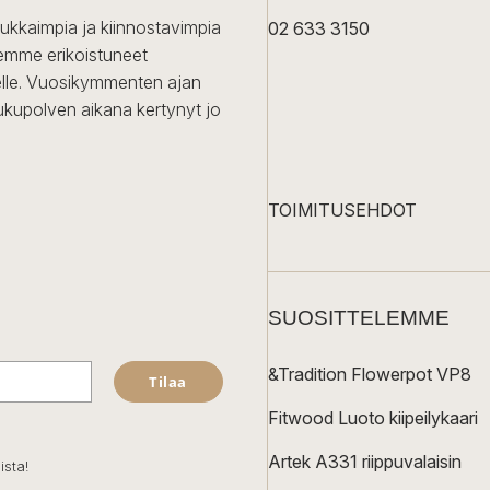
dukkaimpia ja kiinnostavimpia
02 633 3150
Olemme erikoistuneet
iselle. Vuosikymmenten ajan
ukupolven aikana kertynyt jo
TOIMITUSEHDOT
SUOSITTELEMME
&Tradition Flowerpot VP8
Tilaa
Fitwood Luoto kiipeilykaari
Artek A331 riippuvalaisin
ista!