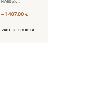
ip HW58 pöytä
Hintaluokka:
–
1 407,00
€
€
1
267,00 €
E VAIHTOEHDOISTA
-
1
407,00 €