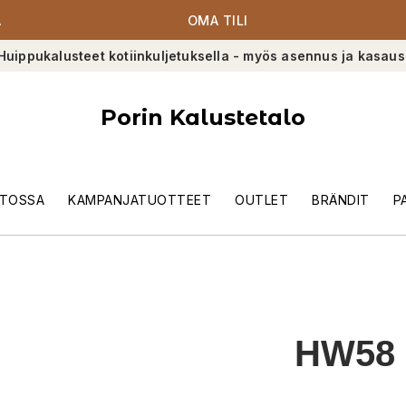
A
OMA TILI
Huippukalusteet kotiinkuljetuksella - myös asennus ja kasaus
Porin Kalustetalo
TOSSA
KAMPANJATUOTTEET
OUTLET
BRÄNDIT
P
HW58