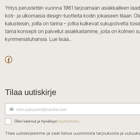
Yritys perustettiin vuonna 1981 tarjoamaan asiakkailleen laa
koti- ja ulkomaisia design-tuotteita kodin jokaiseen tilaan. 
kalusteisiin, joilla on tarina – jotka kulkevat sukupolvelta to
tämä konsepti on palvellut asiakkaitamme, joita on kolmen s
kymmeniätuhansia.
Lue lisää...
Facebook
Tilaa uutiskirje
nimi.sukunimi@osoite.com
S
ä
Olen lukenut ja hyväksyn
käyttöehdot
.
h
k
Tilaa uutiskirjeemme ja saat tietoa uusimmista tarjouksista ja uutuuks
ö