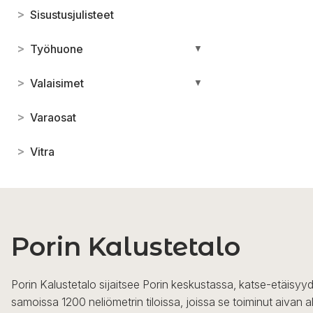
>
Sisustusjulisteet
>
Työhuone
▼
>
Valaisimet
▼
>
Varaosat
>
Vitra
Porin Kalustetalo
Porin Kalustetalo sijaitsee Porin keskustassa, katse-etäisyyd
samoissa 1200 neliömetrin tiloissa, joissa se toiminut aivan a