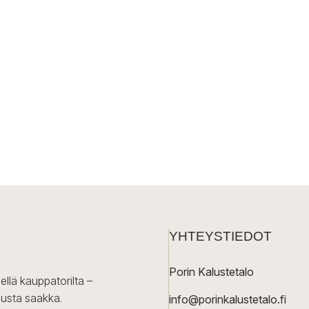
YHTEYSTIEDOT
Porin Kalustetalo
ellä kauppatorilta –
lusta saakka.
info@porinkalustetalo.fi