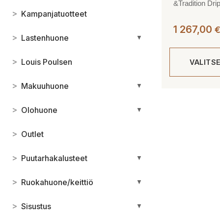
&Tradition Dr
>
Kampanjatuotteet
1 267,00
>
Lastenhuone
▼
>
Louis Poulsen
VALITS
>
Makuuhuone
▼
Tällä
tuotteella
>
Olohuone
▼
on
useampi
>
Outlet
muunnelma.
Voit
>
Puutarhakalusteet
▼
tehdä
valinnat
>
Ruokahuone/keittiö
▼
tuotteen
sivulla.
>
Sisustus
▼