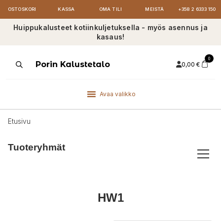
OSTOSKORI
KASSA
OMA TILI
MEISTÄ
+358 2 6333 150
Huippukalusteet kotiinkuljetuksella - myös asennus ja
kasaus!
0
Products
Porin Kalustetalo
0,00
€
search
Avaa valikko
Etusivu
Tuoteryhmät
HW1