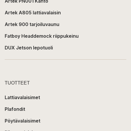
Artek PN001 Kanto
Artek A805 lattiavalaisin
Artek 900 tarjoiluvaunu
Fatboy Headdemock riippukeinu
DUX Jetson lepotuoli
TUOTTEET
Lattiavalaisimet
Plafondit
Pöytävalaisimet