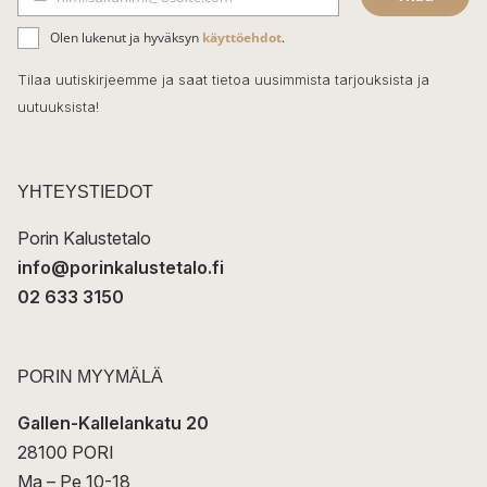
b
S
ä
o
Olen lukenut ja hyväksyn
käyttöehdot
.
h
k
o
Tilaa uutiskirjeemme ja saat tietoa uusimmista tarjouksista ja
ö
uutuuksista!
k
p
o
s
t
YHTEYSTIEDOT
i
Porin Kalustetalo
info@porinkalustetalo.fi
02 633 3150
PORIN MYYMÄLÄ
Gallen-Kallelankatu 20
28100 PORI
Ma – Pe 10-18