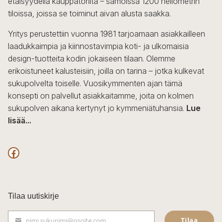
etäisyydellä kauppatorilta – samoissa 1200 neliömetrin
valinnat
tiloissa, joissa se toiminut aivan alusta saakka.
tuotteen
sivulla.
Yritys perustettiin vuonna 1981 tarjoamaan asiakkailleen
laadukkaimpia ja kiinnostavimpia koti- ja ulkomaisia
design-tuotteita kodin jokaiseen tilaan. Olemme
erikoistuneet kalusteisiin, joilla on tarina – jotka kulkevat
sukupolvelta toiselle. Vuosikymmenten ajan tämä
konsepti on palvellut asiakkaitamme, joita on kolmen
sukupolven aikana kertynyt jo kymmeniätuhansia.
Lue
lisää...
F
a
c
Tilaa uutiskirje
e
Tilaa
nimi.sukunimi@osoite.com