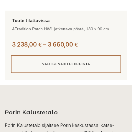
&Tradition Patch HW1 jatkettava pöytä, 180 x 90 cm
Hintaluokka:
3 238,00
–
3 660,00
€
€
3
238,00 €
VALITSE VAIHTOEHDOISTA
-
3
660,00 €
Tällä
tuotteella
on
useampi
Porin Kalustetalo
muunnelma.
Voit
Porin Kalustetalo sijaitsee Porin keskustassa, katse-
tehdä