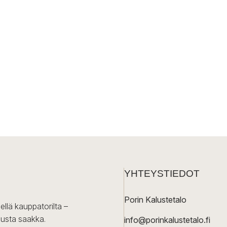
YHTEYSTIEDOT
Porin Kalustetalo
ellä kauppatorilta –
lusta saakka.
info@porinkalustetalo.fi