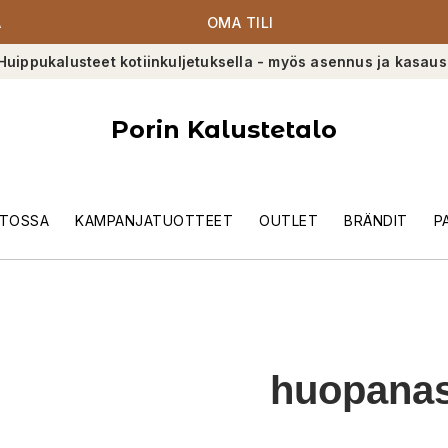
A
OMA TILI
Huippukalusteet kotiinkuljetuksella - myös asennus ja kasaus
Porin Kalustetalo
TOSSA
KAMPANJATUOTTEET
OUTLET
BRÄNDIT
P
huopanas