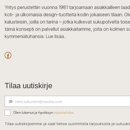
Yritys perustettiin vuonna 1981 tarjoamaan asiakkailleen laa
koti- ja ulkomaisia design-tuotteita kodin jokaiseen tilaan. 
kalusteisiin, joilla on tarina – jotka kulkevat sukupolvelta to
tämä konsepti on palvellut asiakkaitamme, joita on kolmen s
kymmeniätuhansia.
Lue lisää...
Facebook
Tilaa uutiskirje
nimi.sukunimi@osoite.com
S
ä
Olen lukenut ja hyväksyn
käyttöehdot
.
h
k
Tilaa uutiskirjeemme ja saat tietoa uusimmista tarjouksista ja uutuuks
ö