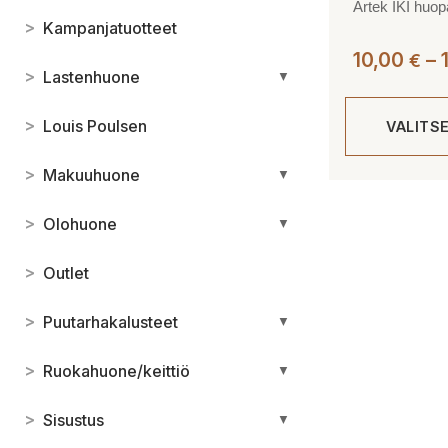
Artek IKI huo
>
Kampanjatuotteet
10,00
–
€
>
Lastenhuone
▼
>
Louis Poulsen
VALITS
>
Makuuhuone
▼
Tällä
tuotteella
>
Olohuone
▼
on
useampi
>
Outlet
muunnelma.
Voit
>
Puutarhakalusteet
▼
tehdä
valinnat
>
Ruokahuone/keittiö
▼
tuotteen
sivulla.
>
Sisustus
▼