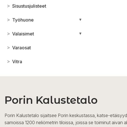
>
Sisustusjulisteet
>
Työhuone
▼
>
Valaisimet
▼
>
Varaosat
>
Vitra
Porin Kalustetalo
Porin Kalustetalo sijaitsee Porin keskustassa, katse-etäisyyd
samoissa 1200 neliömetrin tiloissa, joissa se toiminut aivan a