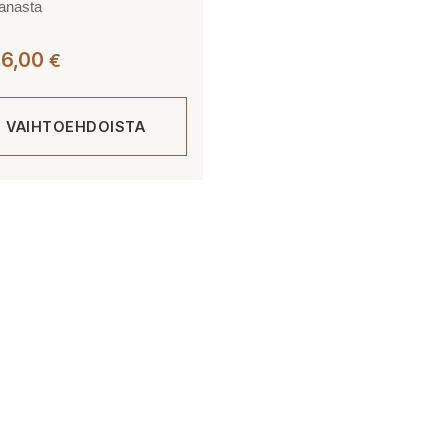
panasta
Hintaluokka:
16,00
€
10,00 €
-
E VAIHTOEHDOISTA
16,00 €