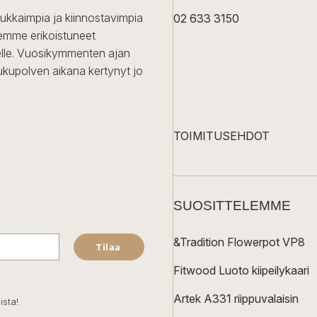
dukkaimpia ja kiinnostavimpia
02 633 3150
Olemme erikoistuneet
iselle. Vuosikymmenten ajan
ukupolven aikana kertynyt jo
TOIMITUSEHDOT
SUOSITTELEMME
&Tradition Flowerpot VP8
Tilaa
Fitwood Luoto kiipeilykaari
Artek A331 riippuvalaisin
ista!