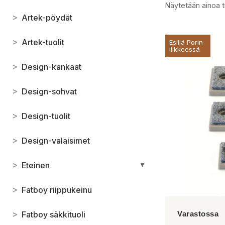
Näytetään ainoa t
>
Artek-pöydät
>
Artek-tuolit
Esillä Porin
liikkeessä
>
Design-kankaat
>
Design-sohvat
>
Design-tuolit
>
Design-valaisimet
>
Eteinen
▼
>
Fatboy riippukeinu
>
Fatboy säkkituoli