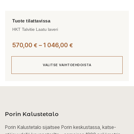
HKT Talvitie Laatu laveri
Hintaluokka:
570,00
–
1 046,00
€
€
570,00 €
-
VALITSE VAIHTOEHDOISTA
1
046,00 €
Tällä
tuotteella
on
useampi
Porin Kalustetalo
muunnelma.
Voit
Porin Kalustetalo sijaitsee Porin keskustassa, katse-
tehdä