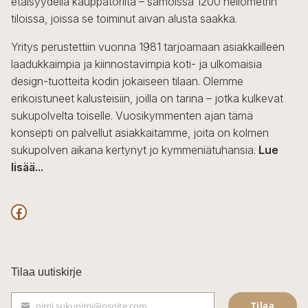
etäisyydellä kauppatorilta – samoissa 1200 neliömetrin
valinnat
tiloissa, joissa se toiminut aivan alusta saakka.
tuotteen
sivulla.
Yritys perustettiin vuonna 1981 tarjoamaan asiakkailleen
laadukkaimpia ja kiinnostavimpia koti- ja ulkomaisia
design-tuotteita kodin jokaiseen tilaan. Olemme
erikoistuneet kalusteisiin, joilla on tarina – jotka kulkevat
sukupolvelta toiselle. Vuosikymmenten ajan tämä
konsepti on palvellut asiakkaitamme, joita on kolmen
sukupolven aikana kertynyt jo kymmeniätuhansia.
Lue
lisää...
F
a
c
Tilaa uutiskirje
e
Tilaa
nimi.sukunimi@osoite.com