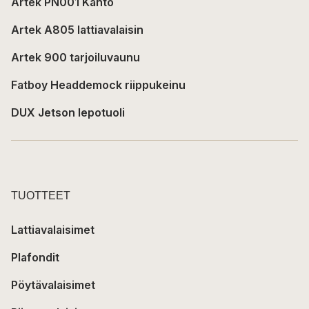
Artek PN001 Kanto
Artek A805 lattiavalaisin
Artek 900 tarjoiluvaunu
Fatboy Headdemock riippukeinu
DUX Jetson lepotuoli
TUOTTEET
Lattiavalaisimet
Plafondit
Pöytävalaisimet