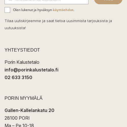
b
S
ä
o
Olen lukenut ja hyväksyn
käyttöehdot
.
h
k
o
Tilaa uutiskirjeemme ja saat tietoa uusimmista tarjouksista ja
ö
uutuuksista!
k
p
o
s
t
YHTEYSTIEDOT
i
Porin Kalustetalo
info@porinkalustetalo.fi
02 633 3150
PORIN MYYMÄLÄ
Gallen-Kallelankatu 20
28100 PORI
Ma – Pe 10-18