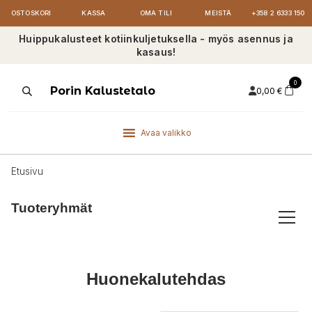
OSTOSKORI
KASSA
OMA TILI
MEISTÄ
+358 2 6333 150
Huippukalusteet kotiinkuljetuksella - myös asennus ja
kasaus!
0
Products
Porin Kalustetalo
0,00
€
search
Avaa valikko
Etusivu
Tuoteryhmät
Huonekalutehdas