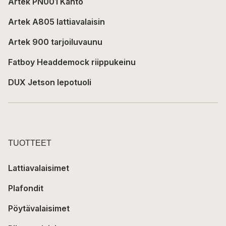
Artek PN001 Kanto
Artek A805 lattiavalaisin
Artek 900 tarjoiluvaunu
Fatboy Headdemock riippukeinu
DUX Jetson lepotuoli
TUOTTEET
Lattiavalaisimet
Plafondit
Pöytävalaisimet