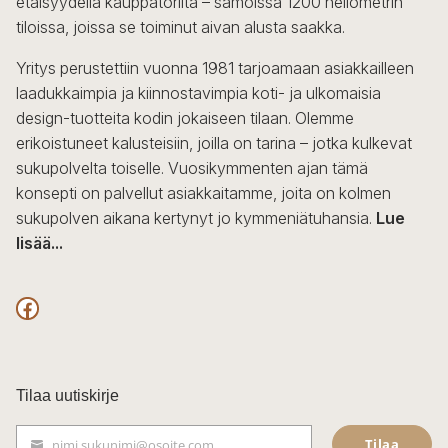
etäisyydellä kauppatorilta – samoissa 1200 neliömetrin
tiloissa, joissa se toiminut aivan alusta saakka.
Yritys perustettiin vuonna 1981 tarjoamaan asiakkailleen
laadukkaimpia ja kiinnostavimpia koti- ja ulkomaisia
design-tuotteita kodin jokaiseen tilaan. Olemme
erikoistuneet kalusteisiin, joilla on tarina – jotka kulkevat
sukupolvelta toiselle. Vuosikymmenten ajan tämä
konsepti on palvellut asiakkaitamme, joita on kolmen
sukupolven aikana kertynyt jo kymmeniätuhansia.
Lue
lisää...
F
a
c
Tilaa uutiskirje
e
Tilaa
nimi.sukunimi@osoite.com