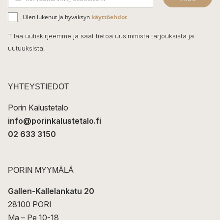
b
S
ä
o
Olen lukenut ja hyväksyn
käyttöehdot
.
h
k
o
Tilaa uutiskirjeemme ja saat tietoa uusimmista tarjouksista ja
ö
uutuuksista!
k
p
o
s
t
YHTEYSTIEDOT
i
Porin Kalustetalo
info@porinkalustetalo.fi
02 633 3150
PORIN MYYMÄLÄ
Gallen-Kallelankatu 20
28100 PORI
Ma – Pe 10-18