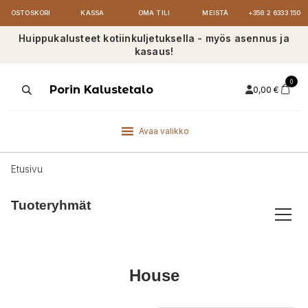
OSTOSKORI
KASSA
OMA TILI
MEISTÄ
+358 2 6333 150
Huippukalusteet kotiinkuljetuksella - myös asennus ja
kasaus!
0
Products
Porin Kalustetalo
0,00
€
search
Avaa valikko
Etusivu
Tuoteryhmät
House