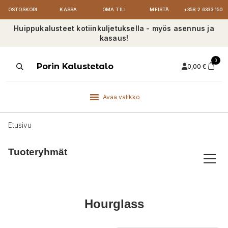
OSTOSKORI
KASSA
OMA TILI
MEISTÄ
+358 2 6333 150
Huippukalusteet kotiinkuljetuksella - myös asennus ja
kasaus!
0
Products
Porin Kalustetalo
0,00
€
search
Avaa valikko
Etusivu
Tuoteryhmät
Hourglass