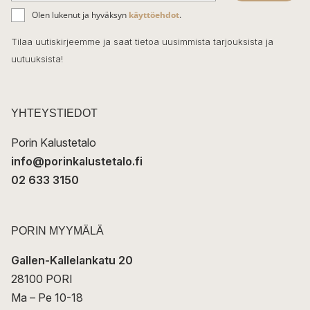
ä
o
Olen lukenut ja hyväksyn
käyttöehdot
.
h
k
o
Tilaa uutiskirjeemme ja saat tietoa uusimmista tarjouksista ja
ö
uutuuksista!
k
p
o
s
t
YHTEYSTIEDOT
i
Porin Kalustetalo
info@porinkalustetalo.fi
02 633 3150
PORIN MYYMÄLÄ
Gallen-Kallelankatu 20
28100 PORI
Ma – Pe 10-18