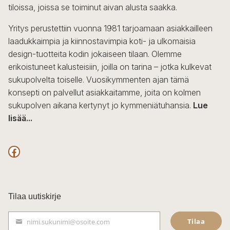
tiloissa, joissa se toiminut aivan alusta saakka.
Yritys perustettiin vuonna 1981 tarjoamaan asiakkailleen
laadukkaimpia ja kiinnostavimpia koti- ja ulkomaisia
design-tuotteita kodin jokaiseen tilaan. Olemme
erikoistuneet kalusteisiin, joilla on tarina – jotka kulkevat
sukupolvelta toiselle. Vuosikymmenten ajan tämä
konsepti on palvellut asiakkaitamme, joita on kolmen
sukupolven aikana kertynyt jo kymmeniätuhansia.
Lue
lisää...
F
a
c
Tilaa uutiskirje
e
Tilaa
nimi.sukunimi@osoite.com
b
S