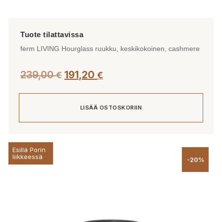
ferm LIVING Hourglass ruukku, keskikokoinen, cashmere
239,00
191,20
€
€
LISÄÄ OSTOSKORIIN
Esillä Porin
liikkeessä
-20%