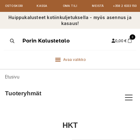
OSTOSKORI
KASSA
OMA TILI
MEISTÄ
+358 2 6333 150
Huippukalusteet kotiinkuljetuksella - myös asennus ja
kasaus!
0
Products
Porin Kalustetalo
0,00
€
search
Avaa valikko
Etusivu
Tuoteryhmät
HKT