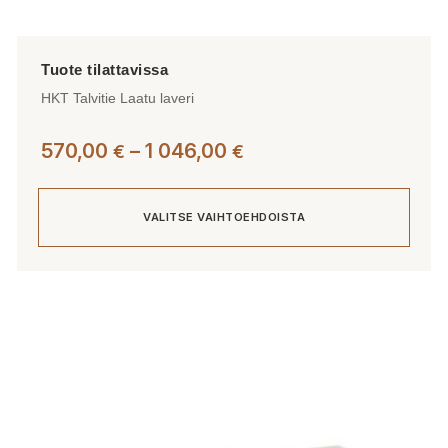
HKT Talvitie Laatu laveri
Hintaluokka:
570,00
–
1 046,00
€
€
570,00 €
-
VALITSE VAIHTOEHDOISTA
1
046,00 €
Tällä
tuotteella
on
useampi
muunnelma.
Voit
tehdä