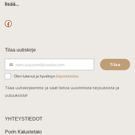
lisää...
F
a
c
Tilaa uutiskirje
e
Tilaa
nimi.sukunimi@osoite.com
b
S
ä
o
Olen lukenut ja hyväksyn
käyttöehdot
.
h
k
o
Tilaa uutiskirjeemme ja saat tietoa uusimmista tarjouksista ja
ö
uutuuksista!
k
p
o
s
t
YHTEYSTIEDOT
i
Porin Kalustetalo