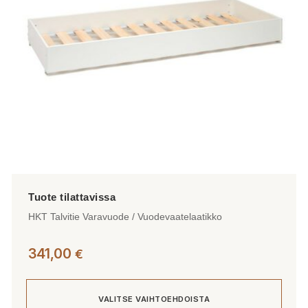
valinnat
tuotteen
sivulla.
HKT Talvitie Varavuode / Vuodevaatelaatikko
341,00
€
VALITSE VAIHTOEHDOISTA