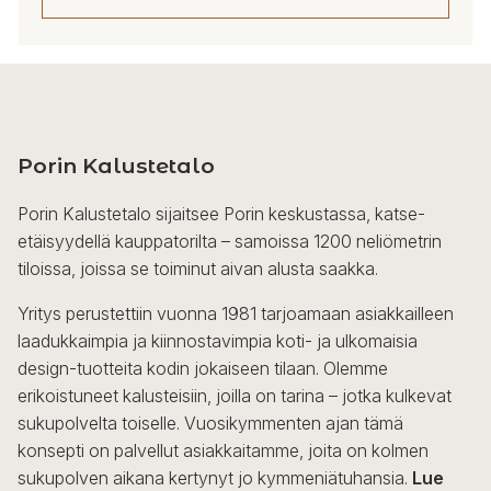
Tällä
tuotteella
on
useampi
Porin Kalustetalo
muunnelma.
Voit
Porin Kalustetalo sijaitsee Porin keskustassa, katse-
tehdä
etäisyydellä kauppatorilta – samoissa 1200 neliömetrin
valinnat
tiloissa, joissa se toiminut aivan alusta saakka.
tuotteen
sivulla.
Yritys perustettiin vuonna 1981 tarjoamaan asiakkailleen
laadukkaimpia ja kiinnostavimpia koti- ja ulkomaisia
design-tuotteita kodin jokaiseen tilaan. Olemme
erikoistuneet kalusteisiin, joilla on tarina – jotka kulkevat
sukupolvelta toiselle. Vuosikymmenten ajan tämä
konsepti on palvellut asiakkaitamme, joita on kolmen
sukupolven aikana kertynyt jo kymmeniätuhansia.
Lue