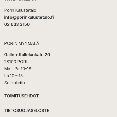
i
Porin Kalustetalo
info@porinkalustetalo.fi
02 633 3150
PORIN MYYMÄLÄ
Gallen-Kallelankatu 20
28100 PORI
Ma – Pe 10-18
La 10 – 15
Su: suljettu
TOIMITUSEHDOT
TIETOSUOJASELOSTE