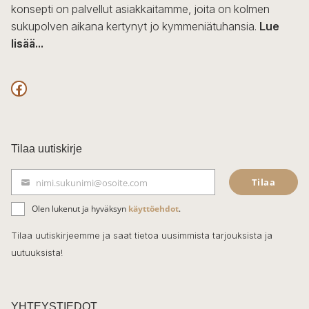
konsepti on palvellut asiakkaitamme, joita on kolmen
sukupolven aikana kertynyt jo kymmeniätuhansia.
Lue
lisää...
F
a
c
Tilaa uutiskirje
e
Tilaa
nimi.sukunimi@osoite.com
b
S
ä
o
Olen lukenut ja hyväksyn
käyttöehdot
.
h
k
o
Tilaa uutiskirjeemme ja saat tietoa uusimmista tarjouksista ja
ö
uutuuksista!
k
p
o
s
t
YHTEYSTIEDOT