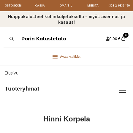
OSTOSKORI
KASSA
OMA TILI
MEISTÄ
+358 2 6333 150
Huippukalusteet kotiinkuljetuksella - myös asennus ja
kasaus!
0
Products
Porin Kalustetalo
0,00
€
search
Avaa valikko
Etusivu
Tuoteryhmät
Hinni Korpela