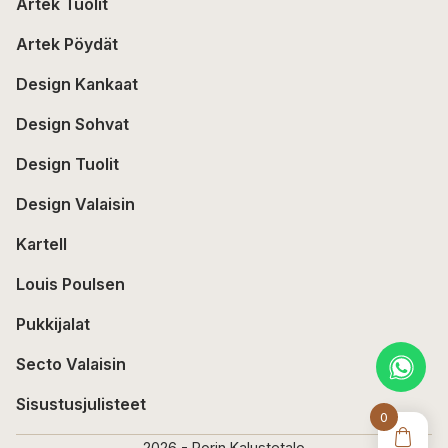
Artek Tuolit
Artek Pöydät
Design Kankaat
Design Sohvat
Design Tuolit
Design Valaisin
Kartell
Louis Poulsen
Pukkijalat
Secto Valaisin
Sisustusjulisteet
0
2026 - Porin Kalustetalo