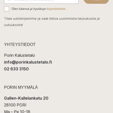
b
S
ä
o
Olen lukenut ja hyväksyn
käyttöehdot
.
h
k
o
Tilaa uutiskirjeemme ja saat tietoa uusimmista tarjouksista ja
ö
uutuuksista!
k
p
o
s
t
YHTEYSTIEDOT
i
Porin Kalustetalo
info@porinkalustetalo.fi
02 633 3150
PORIN MYYMÄLÄ
Gallen-Kallelankatu 20
28100 PORI
Ma – Pe 10-18