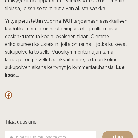
etäisyydellä kauppatorilta – samoissa 1200 neliömetrin
valinnat
tiloissa, joissa se toiminut aivan alusta saakka.
tuotteen
sivulla.
Yritys perustettiin vuonna 1981 tarjoamaan asiakkailleen
laadukkaimpia ja kiinnostavimpia koti- ja ulkomaisia
design-tuotteita kodin jokaiseen tilaan. Olemme
erikoistuneet kalusteisiin, joilla on tarina – jotka kulkevat
sukupolvelta toiselle. Vuosikymmenten ajan tämä
konsepti on palvellut asiakkaitamme, joita on kolmen
sukupolven aikana kertynyt jo kymmeniätuhansia.
Lue
lisää...
F
a
c
Tilaa uutiskirje
e
Tilaa
nimi.sukunimi@osoite.com