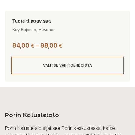
Kay Bojesen, Hevonen
Hintaluokka:
94,00
–
99,00
€
€
94,00 €
-
VALITSE VAIHTOEHDOISTA
99,00 €
Tällä
tuotteella
on
useampi
Porin Kalustetalo
muunnelma.
Voit
Porin Kalustetalo sijaitsee Porin keskustassa, katse-
tehdä