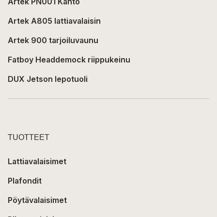
Artek PN001 Kanto
Artek A805 lattiavalaisin
Artek 900 tarjoiluvaunu
Fatboy Headdemock riippukeinu
DUX Jetson lepotuoli
TUOTTEET
Lattiavalaisimet
Plafondit
Pöytävalaisimet