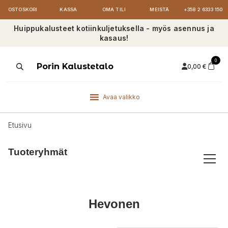
OSTOSKORI
KASSA
OMA TILI
MEISTÄ
+358 2 6333 150
Huippukalusteet kotiinkuljetuksella - myös asennus ja
kasaus!
0
Products
Porin Kalustetalo
0,00
€
search
Avaa valikko
Etusivu
Tuoteryhmät
Hevonen