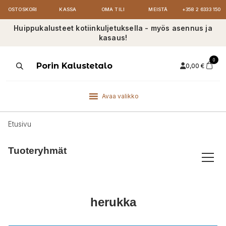
OSTOSKORI
KASSA
OMA TILI
MEISTÄ
+358 2 6333 150
Huippukalusteet kotiinkuljetuksella - myös asennus ja
kasaus!
0
Products
Porin Kalustetalo
0,00
€
search
Avaa valikko
Etusivu
Tuoteryhmät
herukka