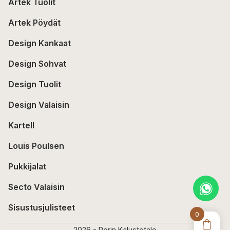
Artek Tuolit
Artek Pöydät
Design Kankaat
Design Sohvat
Design Tuolit
Design Valaisin
Kartell
Louis Poulsen
Pukkijalat
Secto Valaisin
Sisustusjulisteet
0
2026 - Porin Kalustetalo