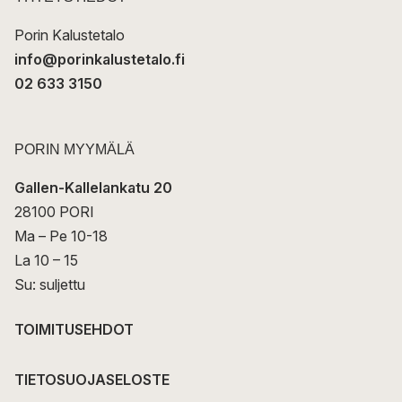
i
Porin Kalustetalo
info@porinkalustetalo.fi
02 633 3150
PORIN MYYMÄLÄ
Gallen-Kallelankatu 20
28100 PORI
Ma – Pe 10-18
La 10 – 15
Su: suljettu
TOIMITUSEHDOT
TIETOSUOJASELOSTE