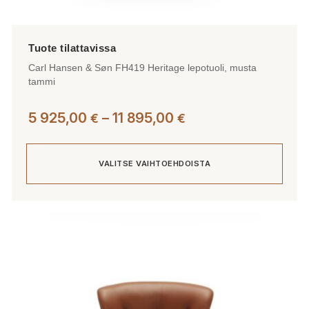
Carl Hansen & Søn FH419 Heritage lepotuoli, musta
tammi
Hintaluokka:
5 925,00
–
11 895,00
€
€
5
925,00 €
VALITSE VAIHTOEHDOISTA
-
11
895,00 €
Tällä
tuotteella
on
useampi
muunnelma.
Voit