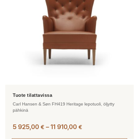
tehdä
valinnat
tuotteen
sivulla.
Carl Hansen & Søn FH419 Heritage lepotuoli, öljytty
pähkinä
Hintaluokka:
5 925,00
–
11 910,00
€
€
5