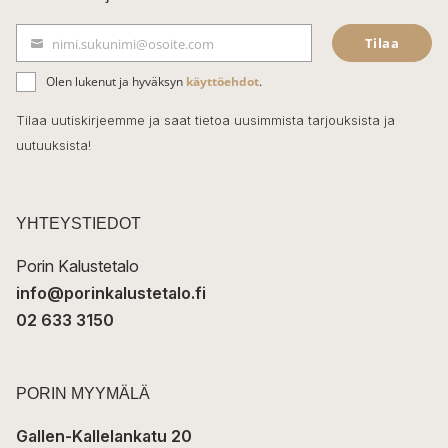
e
Tilaa
nimi.sukunimi@osoite.com
b
S
ä
o
Olen lukenut ja hyväksyn
käyttöehdot
.
h
k
o
Tilaa uutiskirjeemme ja saat tietoa uusimmista tarjouksista ja
ö
uutuuksista!
k
p
o
s
t
YHTEYSTIEDOT
i
Porin Kalustetalo
info@porinkalustetalo.fi
02 633 3150
PORIN MYYMÄLÄ
Gallen-Kallelankatu 20