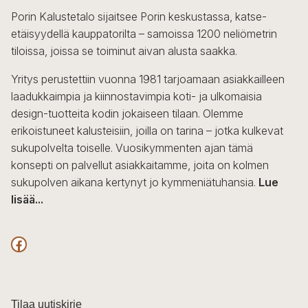
Voit
Porin Kalustetalo sijaitsee Porin keskustassa, katse-
tehdä
etäisyydellä kauppatorilta – samoissa 1200 neliömetrin
valinnat
tiloissa, joissa se toiminut aivan alusta saakka.
tuotteen
sivulla.
Yritys perustettiin vuonna 1981 tarjoamaan asiakkailleen
laadukkaimpia ja kiinnostavimpia koti- ja ulkomaisia
design-tuotteita kodin jokaiseen tilaan. Olemme
erikoistuneet kalusteisiin, joilla on tarina – jotka kulkevat
sukupolvelta toiselle. Vuosikymmenten ajan tämä
konsepti on palvellut asiakkaitamme, joita on kolmen
sukupolven aikana kertynyt jo kymmeniätuhansia.
Lue
lisää...
F
a
c
Tilaa uutiskirje