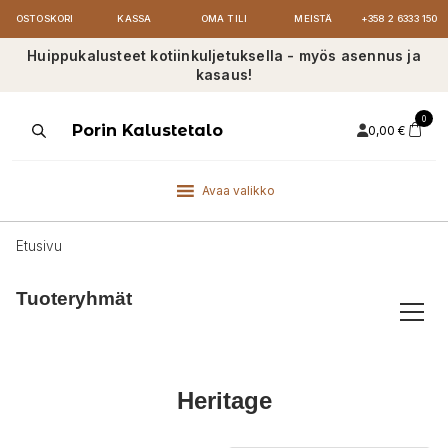
OSTOSKORI
KASSA
OMA TILI
MEISTÄ
+358 2 6333 150
Huippukalusteet kotiinkuljetuksella - myös asennus ja
kasaus!
0
Products
Porin Kalustetalo
0,00
€
search
Avaa valikko
Etusivu
Tuoteryhmät
Heritage