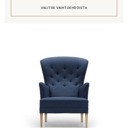
925,00 €
VALITSE VAIHTOEHDOISTA
-
11
910,00 €
Tällä
tuotteella
on
useampi
muunnelma.
Voit
tehdä
valinnat
tuotteen
sivulla.