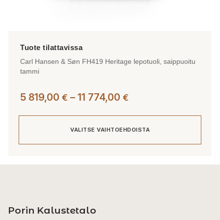
Carl Hansen & Søn FH419 Heritage lepotuoli, saippuoitu
tammi
Hintaluokka:
5 819,00
–
11 774,00
€
€
5
819,00 €
VALITSE VAIHTOEHDOISTA
-
11
774,00 €
Tällä
tuotteella
on
useampi
Porin Kalustetalo
muunnelma.