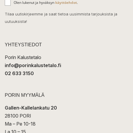
o
Olen lukenut ja hyväksyn
käyttöehdot
.
h
k
o
Tilaa uutiskirjeemme ja saat tietoa uusimmista tarjouksista ja
ö
uutuuksista!
k
p
o
s
t
YHTEYSTIEDOT
i
Porin Kalustetalo
info@porinkalustetalo.fi
02 633 3150
PORIN MYYMÄLÄ
Gallen-Kallelankatu 20
28100 PORI
Ma – Pe 10-18
La 10 – 15