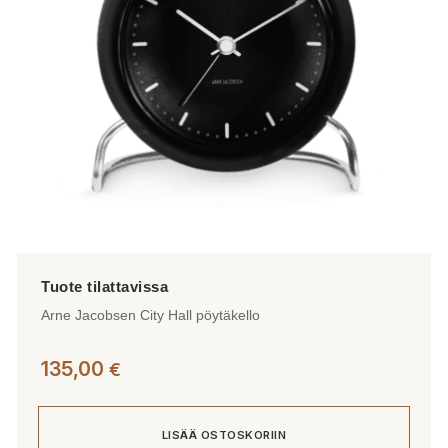
valinnat
tuotteen
sivulla.
Arne Jacobsen City Hall pöytäkello
135,00
€
LISÄÄ OSTOSKORIIN