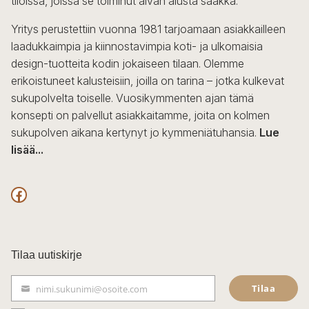
tiloissa, joissa se toiminut aivan alusta saakka.
tuotteen
sivulla.
Yritys perustettiin vuonna 1981 tarjoamaan asiakkailleen
laadukkaimpia ja kiinnostavimpia koti- ja ulkomaisia
design-tuotteita kodin jokaiseen tilaan. Olemme
erikoistuneet kalusteisiin, joilla on tarina – jotka kulkevat
sukupolvelta toiselle. Vuosikymmenten ajan tämä
konsepti on palvellut asiakkaitamme, joita on kolmen
sukupolven aikana kertynyt jo kymmeniätuhansia.
Lue
lisää...
F
a
c
Tilaa uutiskirje
e
Tilaa
nimi.sukunimi@osoite.com
b
S
ä