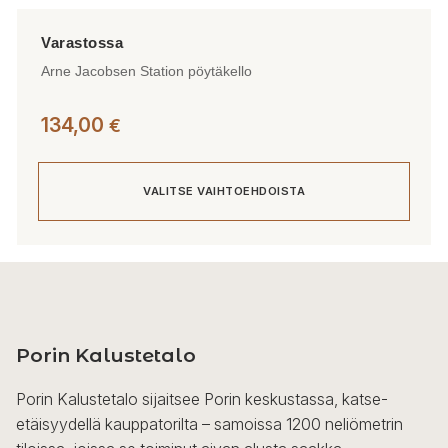
Arne Jacobsen Station pöytäkello
134,00
€
VALITSE VAIHTOEHDOISTA
Tällä
tuotteella
on
useampi
Porin Kalustetalo
muunnelma.
Voit
Porin Kalustetalo sijaitsee Porin keskustassa, katse-
tehdä
etäisyydellä kauppatorilta – samoissa 1200 neliömetrin
valinnat