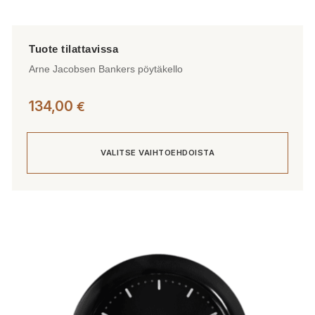
Arne Jacobsen Bankers pöytäkello
134,00
€
VALITSE VAIHTOEHDOISTA
Tällä
tuotteella
on
useampi
muunnelma.
Voit
tehdä