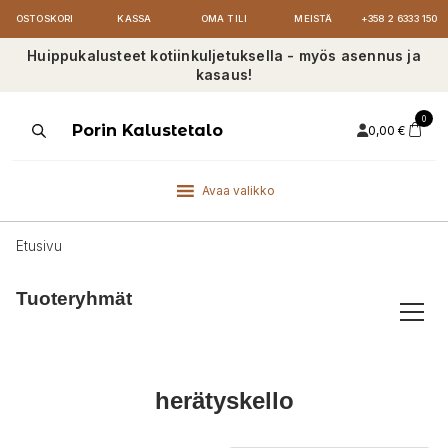
OSTOSKORI
KASSA
OMA TILI
MEISTÄ
+358 2 6333 150
Huippukalusteet kotiinkuljetuksella - myös asennus ja
kasaus!
0
Products
Porin Kalustetalo
0,00
€
search
Avaa valikko
Etusivu
Tuoteryhmät
herätyskello