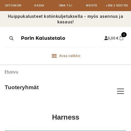
OSTOSKORI
KASSA
OMA TILI
MEISTÄ
+358 2 6333 150
Huippukalusteet kotiinkuljetuksella - myös asennus ja
kasaus!
0
Products
Porin Kalustetalo
0,00
€
search
Avaa valikko
Etusivu
Tuoteryhmät
Harness