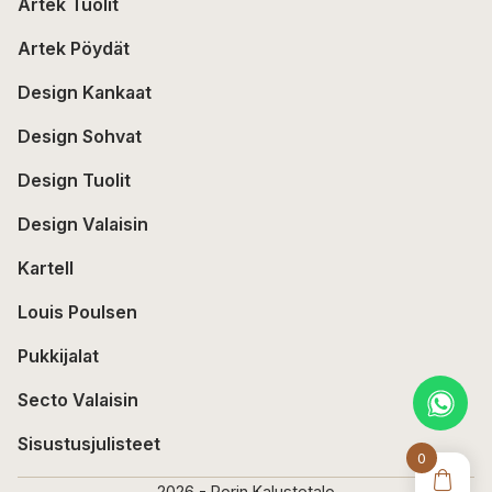
Artek Tuolit
Artek Pöydät
Design Kankaat
Design Sohvat
Design Tuolit
Design Valaisin
Kartell
Louis Poulsen
Pukkijalat
Secto Valaisin
Sisustusjulisteet
0
2026 - Porin Kalustetalo