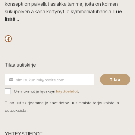
konsepti on palvellut asiakkaitamme, joita on kolmen
sukupolven aikana kertynyt jo kymmeniätuhansia.
Lue
lisää...
F
a
c
Tilaa uutiskirje
e
Tilaa
nimi.sukunimi@osoite.com
b
S
ä
o
Olen lukenut ja hyväksyn
käyttöehdot
.
h
k
o
Tilaa uutiskirjeemme ja saat tietoa uusimmista tarjouksista ja
ö
uutuuksista!
k
p
o
s
t
YHTEYSTIEDOT