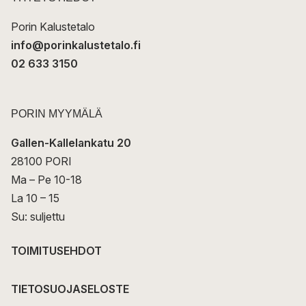
i
Porin Kalustetalo
info@porinkalustetalo.fi
02 633 3150
PORIN MYYMÄLÄ
Gallen-Kallelankatu 20
28100 PORI
Ma – Pe 10-18
La 10 – 15
Su: suljettu
TOIMITUSEHDOT
TIETOSUOJASELOSTE