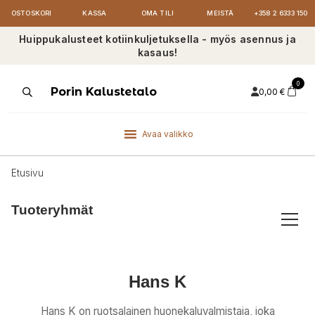
OSTOSKORI
KASSA
OMA TILI
MEISTÄ
+358 2 6333 150
Huippukalusteet kotiinkuljetuksella - myös asennus ja
kasaus!
0
Products
Porin Kalustetalo
0,00
€
search
Avaa valikko
Etusivu
Tuoteryhmät
Hans K
Hans K on ruotsalainen huonekaluvalmistaja, joka