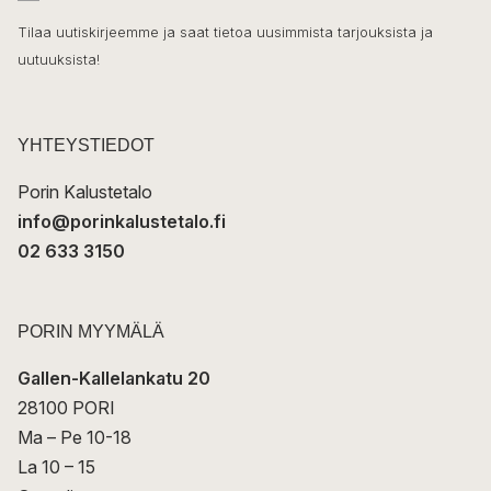
h
k
o
Tilaa uutiskirjeemme ja saat tietoa uusimmista tarjouksista ja
ö
uutuuksista!
k
p
o
s
t
YHTEYSTIEDOT
i
Porin Kalustetalo
info@porinkalustetalo.fi
02 633 3150
PORIN MYYMÄLÄ
Gallen-Kallelankatu 20
28100 PORI
Ma – Pe 10-18
La 10 – 15