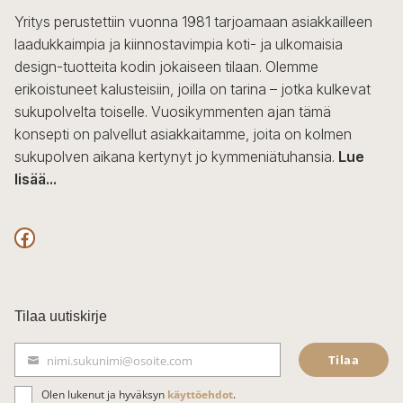
Yritys perustettiin vuonna 1981 tarjoamaan asiakkailleen
laadukkaimpia ja kiinnostavimpia koti- ja ulkomaisia
design-tuotteita kodin jokaiseen tilaan. Olemme
erikoistuneet kalusteisiin, joilla on tarina – jotka kulkevat
sukupolvelta toiselle. Vuosikymmenten ajan tämä
konsepti on palvellut asiakkaitamme, joita on kolmen
sukupolven aikana kertynyt jo kymmeniätuhansia.
Lue
lisää...
F
a
c
Tilaa uutiskirje
e
Tilaa
nimi.sukunimi@osoite.com
b
S
ä
o
Olen lukenut ja hyväksyn
käyttöehdot
.