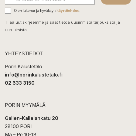
b
S
ä
o
Olen lukenut ja hyväksyn
käyttöehdot
.
h
k
o
Tilaa uutiskirjeemme ja saat tietoa uusimmista tarjouksista ja
ö
uutuuksista!
k
p
o
s
t
YHTEYSTIEDOT
i
Porin Kalustetalo
info@porinkalustetalo.fi
02 633 3150
PORIN MYYMÄLÄ
Gallen-Kallelankatu 20
28100 PORI
Ma – Pe 10-18