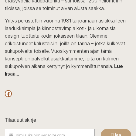
etäisyydellä kauppatorilta – samoissa 1200 neliömetrin
tiloissa, joissa se toiminut aivan alusta saakka.
Yritys perustettiin vuonna 1981 tarjoamaan asiakkailleen
laadukkaimpia ja kiinnostavimpia koti- ja ulkomaisia
design-tuotteita kodin jokaiseen tilaan. Olemme
erikoistuneet kalusteisiin, joilla on tarina – jotka kulkevat
sukupolvelta toiselle. Vuosikymmenten ajan tämä
konsepti on palvellut asiakkaitamme, joita on kolmen
sukupolven aikana kertynyt jo kymmeniätuhansia.
Lue
lisää...
F
a
c
Tilaa uutiskirje
e
Tilaa
nimi.sukunimi@osoite.com