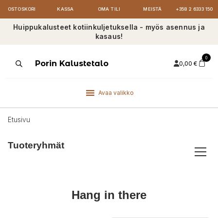
OSTOSKORI
KASSA
OMA TILI
MEISTÄ
+358 2 6333 150
Huippukalusteet kotiinkuljetuksella - myös asennus ja
kasaus!
0
Products
Porin Kalustetalo
0,00
€
search
Avaa valikko
Etusivu
Tuoteryhmät
Hang in there