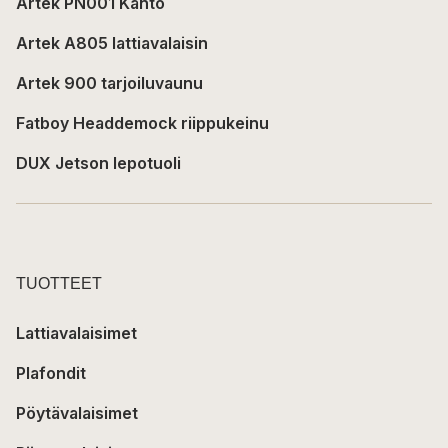
Artek PN001 Kanto
Artek A805 lattiavalaisin
Artek 900 tarjoiluvaunu
Fatboy Headdemock riippukeinu
DUX Jetson lepotuoli
TUOTTEET
Lattiavalaisimet
Plafondit
Pöytävalaisimet