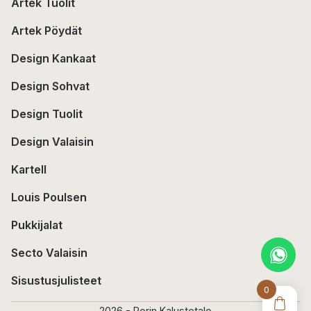
Artek Tuolit
Artek Pöydät
Design Kankaat
Design Sohvat
Design Tuolit
Design Valaisin
Kartell
Louis Poulsen
Pukkijalat
Secto Valaisin
Sisustusjulisteet
0
2026 - Porin Kalustetalo