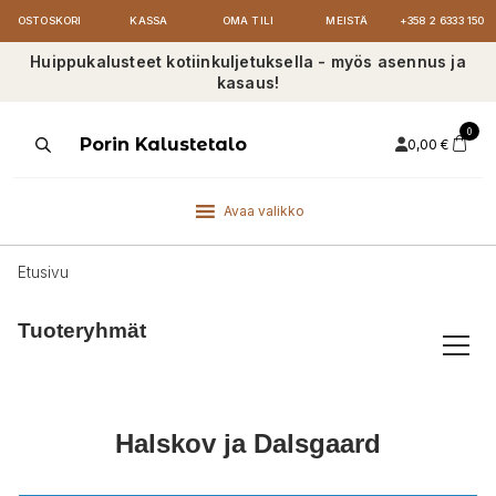
OSTOSKORI
KASSA
OMA TILI
MEISTÄ
+358 2 6333 150
Huippukalusteet kotiinkuljetuksella - myös asennus ja
kasaus!
0
Products
Porin Kalustetalo
0,00
€
search
Avaa valikko
Etusivu
Tuoteryhmät
Halskov ja Dalsgaard