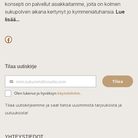
konsepti on palvellut asiakkaitamme, joita on kolmen
sukupolven aikana kertynyt jo kymmeniätuhansia.
Lue
lisää...
F
a
c
Tilaa uutiskirje
e
Tilaa
nimi.sukunimi@osoite.com
b
S
ä
o
Olen lukenut ja hyväksyn
käyttöehdot
.
h
k
o
Tilaa uutiskirjeemme ja saat tietoa uusimmista tarjouksista ja
ö
uutuuksista!
k
p
o
s
t
YHTEYSTIEDOT