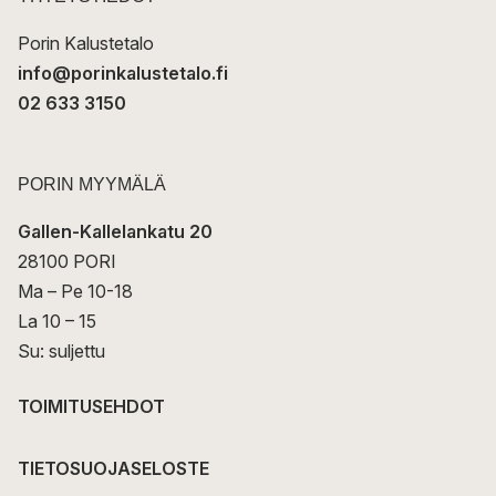
i
Porin Kalustetalo
info@porinkalustetalo.fi
02 633 3150
PORIN MYYMÄLÄ
Gallen-Kallelankatu 20
28100 PORI
Ma – Pe 10-18
La 10 – 15
Su: suljettu
TOIMITUSEHDOT
TIETOSUOJASELOSTE