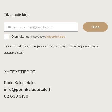
a
c
Tilaa uutiskirje
e
Tilaa
nimi.sukunimi@osoite.com
b
S
ä
o
Olen lukenut ja hyväksyn
käyttöehdot
.
h
k
o
Tilaa uutiskirjeemme ja saat tietoa uusimmista tarjouksista ja
ö
uutuuksista!
k
p
o
s
t
YHTEYSTIEDOT
i
Porin Kalustetalo
info@porinkalustetalo.fi
02 633 3150