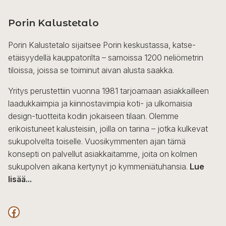
Porin Kalustetalo
Porin Kalustetalo sijaitsee Porin keskustassa, katse-
etäisyydellä kauppatorilta – samoissa 1200 neliömetrin
tiloissa, joissa se toiminut aivan alusta saakka.
Yritys perustettiin vuonna 1981 tarjoamaan asiakkailleen
laadukkaimpia ja kiinnostavimpia koti- ja ulkomaisia
design-tuotteita kodin jokaiseen tilaan. Olemme
erikoistuneet kalusteisiin, joilla on tarina – jotka kulkevat
sukupolvelta toiselle. Vuosikymmenten ajan tämä
konsepti on palvellut asiakkaitamme, joita on kolmen
sukupolven aikana kertynyt jo kymmeniätuhansia.
Lue
lisää...
F