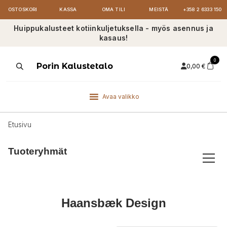
OSTOSKORI
KASSA
OMA TILI
MEISTÄ
+358 2 6333 150
Huippukalusteet kotiinkuljetuksella - myös asennus ja
kasaus!
0
Products
Porin Kalustetalo
0,00
€
search
Avaa valikko
Etusivu
Tuoteryhmät
Haansbæk Design