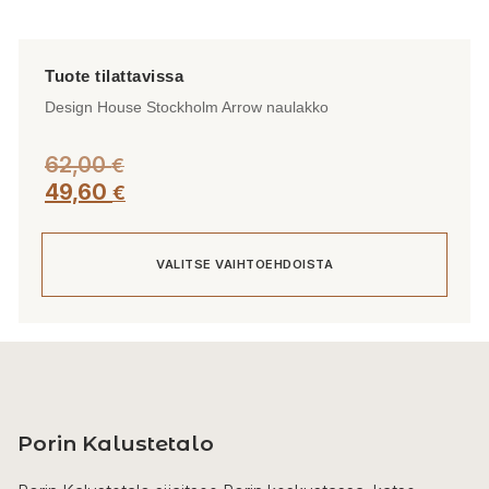
Design House Stockholm Arrow naulakko
62,00
€
49,60
€
VALITSE VAIHTOEHDOISTA
Tällä
tuotteella
on
useampi
Porin Kalustetalo
muunnelma.
Voit