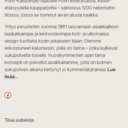
Porin Kalustetalo sijaitsee Porin keskustassa, katse-
tehdä
etäisyydellä kauppatorilta – samoissa 1200 neliömetrin
valinnat
tiloissa, joissa se toiminut aivan alusta saakka.
tuotteen
sivulla.
Yritys perustettiin vuonna 1981 tarjoamaan asiakkailleen
laadukkaimpia ja kiinnostavimpia koti- ja ulkomaisia
design-tuotteita kodin jokaiseen tilaan. Olemme
erikoistuneet kalusteisiin, joilla on tarina – jotka kulkevat
sukupolvelta toiselle. Vuosikymmenten ajan tämä
konsepti on palvellut asiakkaitamme, joita on kolmen
sukupolven aikana kertynyt jo kymmeniätuhansia.
Lue
lisää...
F
a
c
Tilaa uutiskirje
e