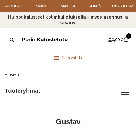
OSTOSKORI
KASSA
OMA TILI
MEISTÄ
+358 2 6333 150
Huippukalusteet kotiinkuljetuksella - myös asennus ja
kasaus!
0
Products
Porin Kalustetalo
0,00
€
search
Avaa valikko
Etusivu
Tuoteryhmät
Gustav