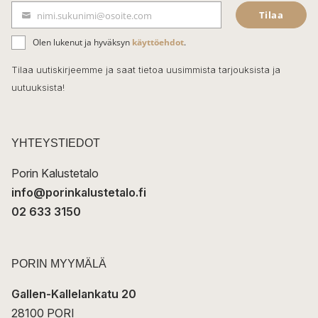
Tilaa
nimi.sukunimi@osoite.com
b
S
ä
o
Olen lukenut ja hyväksyn
käyttöehdot
.
h
k
o
Tilaa uutiskirjeemme ja saat tietoa uusimmista tarjouksista ja
ö
uutuuksista!
k
p
o
s
t
YHTEYSTIEDOT
i
Porin Kalustetalo
info@porinkalustetalo.fi
02 633 3150
PORIN MYYMÄLÄ
Gallen-Kallelankatu 20
28100 PORI