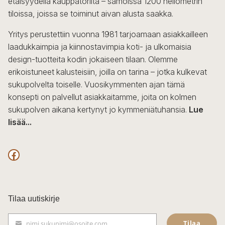
etäisyydellä kauppatorilta – samoissa 1200 neliömetrin
valinnat
tiloissa, joissa se toiminut aivan alusta saakka.
tuotteen
sivulla.
Yritys perustettiin vuonna 1981 tarjoamaan asiakkailleen
laadukkaimpia ja kiinnostavimpia koti- ja ulkomaisia
design-tuotteita kodin jokaiseen tilaan. Olemme
erikoistuneet kalusteisiin, joilla on tarina – jotka kulkevat
sukupolvelta toiselle. Vuosikymmenten ajan tämä
konsepti on palvellut asiakkaitamme, joita on kolmen
sukupolven aikana kertynyt jo kymmeniätuhansia.
Lue
lisää...
F
a
c
Tilaa uutiskirje
e
Tilaa
nimi.sukunimi@osoite.com