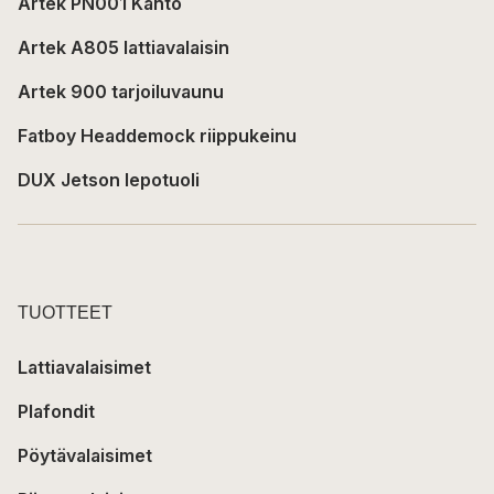
Artek PN001 Kanto
Artek A805 lattiavalaisin
Artek 900 tarjoiluvaunu
Fatboy Headdemock riippukeinu
DUX Jetson lepotuoli
TUOTTEET
Lattiavalaisimet
Plafondit
Pöytävalaisimet