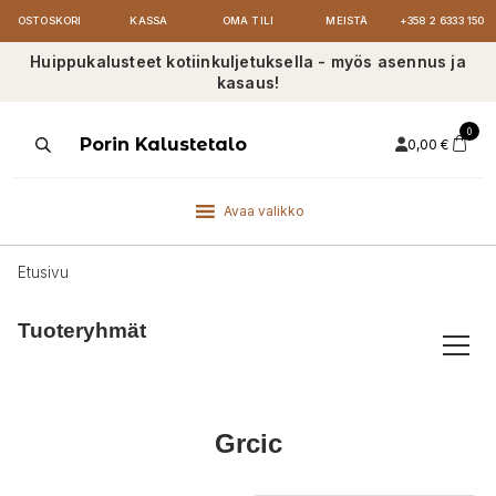
OSTOSKORI
KASSA
OMA TILI
MEISTÄ
+358 2 6333 150
Huippukalusteet kotiinkuljetuksella - myös asennus ja
kasaus!
0
Products
Porin Kalustetalo
0,00
€
search
Avaa valikko
Etusivu
Tuoteryhmät
Grcic