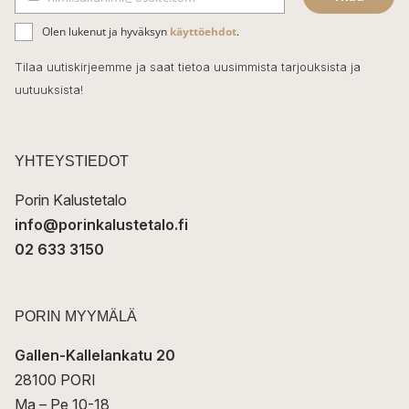
b
S
ä
o
Olen lukenut ja hyväksyn
käyttöehdot
.
h
k
o
Tilaa uutiskirjeemme ja saat tietoa uusimmista tarjouksista ja
ö
uutuuksista!
k
p
o
s
t
YHTEYSTIEDOT
i
Porin Kalustetalo
info@porinkalustetalo.fi
02 633 3150
PORIN MYYMÄLÄ
Gallen-Kallelankatu 20
28100 PORI
Ma – Pe 10-18