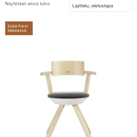
Näytetään ainoa tulos
Esillä Porin
liikkeessä