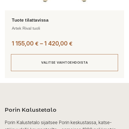
Artek Rival tuoli
Hintaluokka:
1 155,00
–
1 420,00
€
€
1
155,00 €
VALITSE VAIHTOEHDOISTA
-
1
420,00 €
Tällä
tuotteella
on
useampi
Porin Kalustetalo
muunnelma.
Voit
Porin Kalustetalo sijaitsee Porin keskustassa, katse-
tehdä