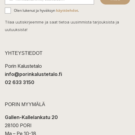
b
S
ä
o
Olen lukenut ja hyväksyn
käyttöehdot
.
h
k
o
Tilaa uutiskirjeemme ja saat tietoa uusimmista tarjouksista ja
ö
uutuuksista!
k
p
o
s
t
YHTEYSTIEDOT
i
Porin Kalustetalo
info@porinkalustetalo.fi
02 633 3150
PORIN MYYMÄLÄ
Gallen-Kallelankatu 20
28100 PORI
Ma – Pe 10-18