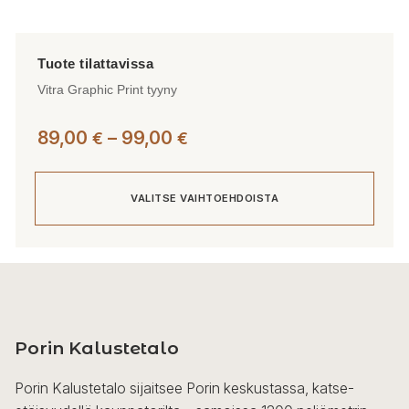
Vitra Graphic Print tyyny
Hintaluokka:
89,00
–
99,00
€
€
89,00 €
-
VALITSE VAIHTOEHDOISTA
99,00 €
Tällä
tuotteella
on
useampi
Porin Kalustetalo
muunnelma.
Voit
Porin Kalustetalo sijaitsee Porin keskustassa, katse-
tehdä