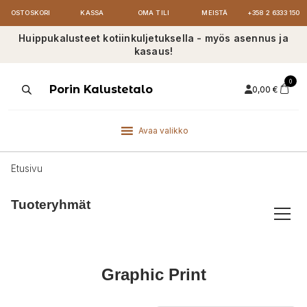
OSTOSKORI
KASSA
OMA TILI
MEISTÄ
+358 2 6333 150
Huippukalusteet kotiinkuljetuksella - myös asennus ja
kasaus!
0
Products
Porin Kalustetalo
0,00
€
search
Avaa valikko
Etusivu
Tuoteryhmät
Graphic Print