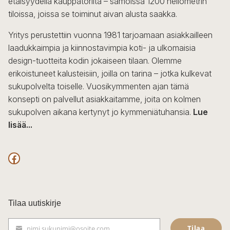
etäisyydellä kauppatorilta – samoissa 1200 neliömetrin
valinnat
tiloissa, joissa se toiminut aivan alusta saakka.
tuotteen
sivulla.
Yritys perustettiin vuonna 1981 tarjoamaan asiakkailleen
laadukkaimpia ja kiinnostavimpia koti- ja ulkomaisia
design-tuotteita kodin jokaiseen tilaan. Olemme
erikoistuneet kalusteisiin, joilla on tarina – jotka kulkevat
sukupolvelta toiselle. Vuosikymmenten ajan tämä
konsepti on palvellut asiakkaitamme, joita on kolmen
sukupolven aikana kertynyt jo kymmeniätuhansia.
Lue
lisää...
F
a
c
Tilaa uutiskirje
e
Tilaa
nimi.sukunimi@osoite.com