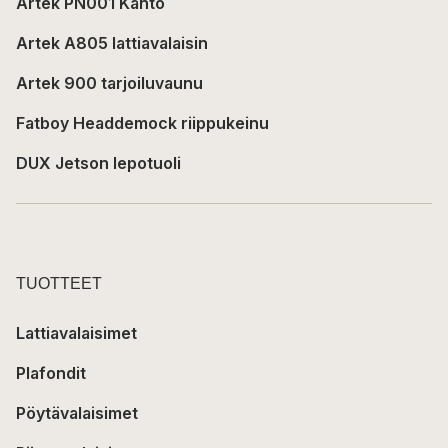
Artek PN001 Kanto
Artek A805 lattiavalaisin
Artek 900 tarjoiluvaunu
Fatboy Headdemock riippukeinu
DUX Jetson lepotuoli
TUOTTEET
Lattiavalaisimet
Plafondit
Pöytävalaisimet