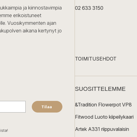
dukkaimpia ja kiinnostavimpia
02 633 3150
Olemme erikoistuneet
iselle. Vuosikymmenten ajan
ukupolven aikana kertynyt jo
TOIMITUSEHDOT
SUOSITTELEMME
&Tradition Flowerpot VP8
Tilaa
Fitwood Luoto kiipeilykaari
Artek A331 riippuvalaisin
ista!