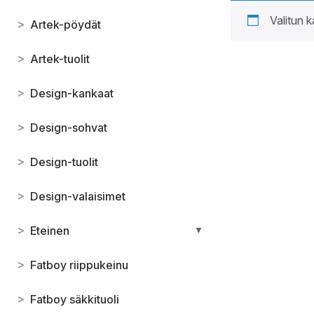
Valitun k
>
Artek-pöydät
>
Artek-tuolit
>
Design-kankaat
>
Design-sohvat
>
Design-tuolit
>
Design-valaisimet
>
Eteinen
▼
>
Fatboy riippukeinu
>
Fatboy säkkituoli