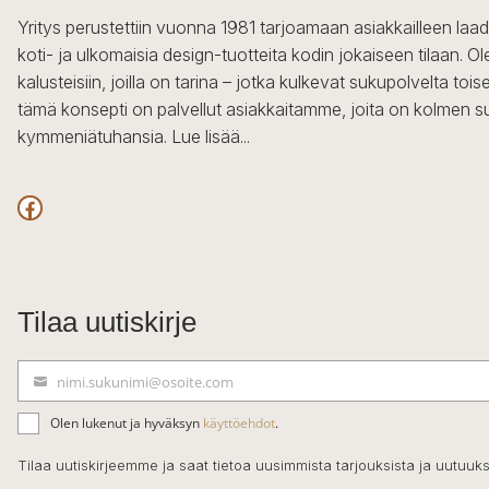
Yritys perustettiin vuonna 1981 tarjoamaan asiakkailleen laa
koti- ja ulkomaisia design-tuotteita kodin jokaiseen tilaan. 
kalusteisiin, joilla on tarina – jotka kulkevat sukupolvelta to
tämä konsepti on palvellut asiakkaitamme, joita on kolmen s
kymmeniätuhansia.
Lue lisää...
Facebook
Tilaa uutiskirje
nimi.sukunimi@osoite.com
S
ä
Olen lukenut ja hyväksyn
käyttöehdot
.
h
k
Tilaa uutiskirjeemme ja saat tietoa uusimmista tarjouksista ja uutuuks
ö