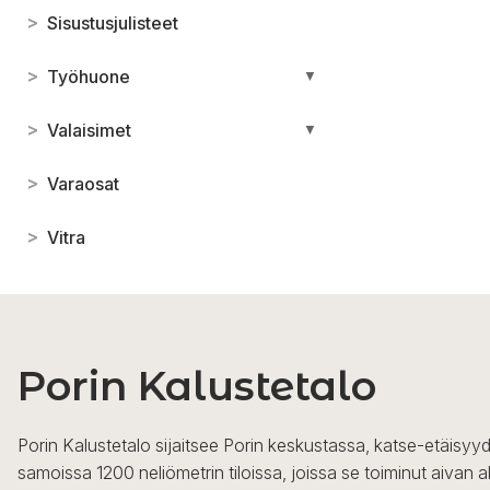
>
Sisustusjulisteet
>
Työhuone
▼
>
Valaisimet
▼
>
Varaosat
>
Vitra
Porin Kalustetalo
Porin Kalustetalo sijaitsee Porin keskustassa, katse-etäisyyd
samoissa 1200 neliömetrin tiloissa, joissa se toiminut aivan a