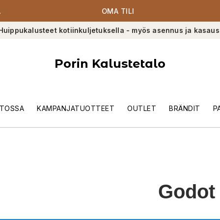
A
OMA TILI
Huippukalusteet kotiinkuljetuksella - myös asennus ja kasaus
Porin Kalustetalo
TOSSA
KAMPANJATUOTTEET
OUTLET
BRÄNDIT
P
Godot