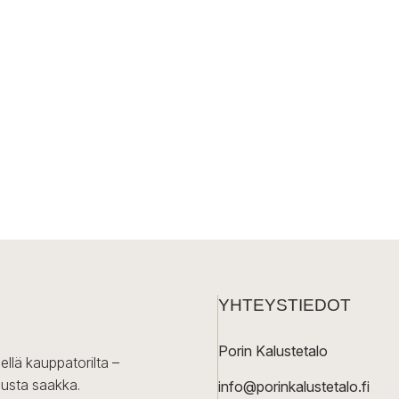
YHTEYSTIEDOT
Porin Kalustetalo
ellä kauppatorilta –
lusta saakka.
info@porinkalustetalo.fi