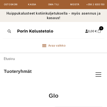
OSTOSKORI
KASSA
OMA TILI
MEISTÄ
+358 2 6333 150
Huippukalusteet kotiinkuljetuksella - myös asennus ja
kasaus!
0
Products
Porin Kalustetalo
0,00
€
search
Avaa valikko
Etusivu
Tuoteryhmät
Glo