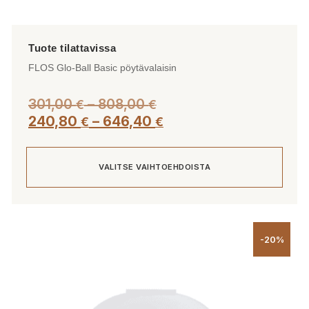
FLOS Glo-Ball Basic pöytävalaisin
Hintaluokka:
301,00
–
808,00
€
€
301,00 €
Hintaluokka:
240,80
–
646,40
€
€
-
240,80 €
808,00 €
-
VALITSE VAIHTOEHDOISTA
646,40 €
Tällä
tuotteella
-20%
on
useampi
muunnelma.
Voit