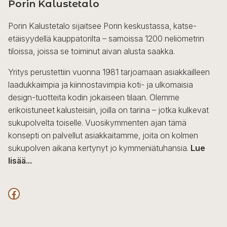
Porin Kalustetalo
Porin Kalustetalo sijaitsee Porin keskustassa, katse-
etäisyydellä kauppatorilta – samoissa 1200 neliömetrin
tiloissa, joissa se toiminut aivan alusta saakka.
Yritys perustettiin vuonna 1981 tarjoamaan asiakkailleen
laadukkaimpia ja kiinnostavimpia koti- ja ulkomaisia
design-tuotteita kodin jokaiseen tilaan. Olemme
erikoistuneet kalusteisiin, joilla on tarina – jotka kulkevat
sukupolvelta toiselle. Vuosikymmenten ajan tämä
konsepti on palvellut asiakkaitamme, joita on kolmen
sukupolven aikana kertynyt jo kymmeniätuhansia.
Lue
lisää...
F
a