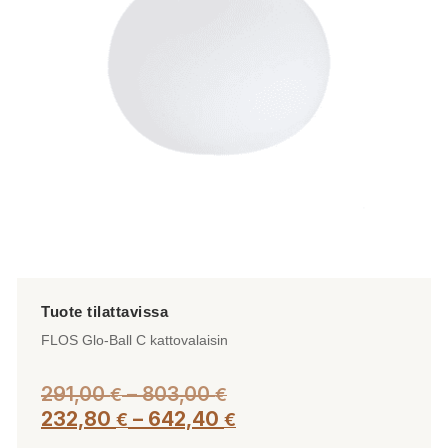
tehdä
valinnat
tuotteen
sivulla.
FLOS Glo-Ball C kattovalaisin
Hintaluokka:
291,00
–
803,00
€
€
291,00 €
Hintaluokka:
232,80
–
642,40
€
€
-
232,80 €