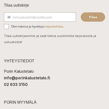
c
Tilaa uutiskirje
e
Tilaa
nimi.sukunimi@osoite.com
b
S
ä
o
Olen lukenut ja hyväksyn
käyttöehdot
.
h
k
o
Tilaa uutiskirjeemme ja saat tietoa uusimmista tarjouksista ja
ö
uutuuksista!
k
p
o
s
t
YHTEYSTIEDOT
i
Porin Kalustetalo
info@porinkalustetalo.fi
02 633 3150
PORIN MYYMÄLÄ