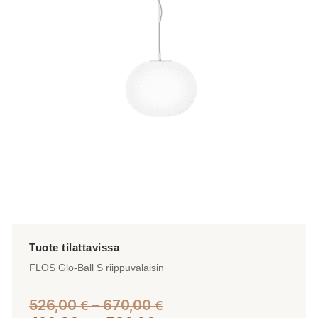
Voit
tehdä
valinnat
tuotteen
sivulla.
FLOS Glo-Ball S riippuvalaisin
Hintaluokka:
526,00
–
670,00
€
€