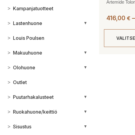
Artemide Tolo
>
Kampanjatuotteet
416,00
–
€
>
Lastenhuone
▼
>
Louis Poulsen
VALITS
>
Makuuhuone
▼
Tällä
tuotteella
>
Olohuone
▼
on
useampi
>
Outlet
muunnelma.
Voit
>
Puutarhakalusteet
▼
tehdä
valinnat
>
Ruokahuone/keittiö
▼
tuotteen
sivulla.
>
Sisustus
▼