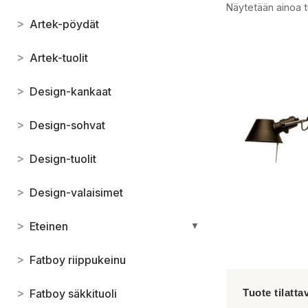
Näytetään ainoa t
>
Artek-pöydät
>
Artek-tuolit
>
Design-kankaat
>
Design-sohvat
>
Design-tuolit
>
Design-valaisimet
>
Eteinen
▼
>
Fatboy riippukeinu
>
Fatboy säkkituoli