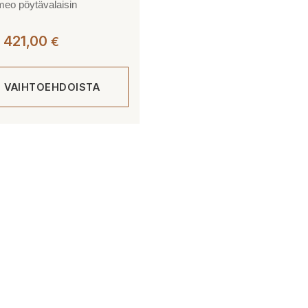
meo pöytävalaisin
Hintaluokka:
421,00
€
416,00 €
-
E VAIHTOEHDOISTA
421,00 €