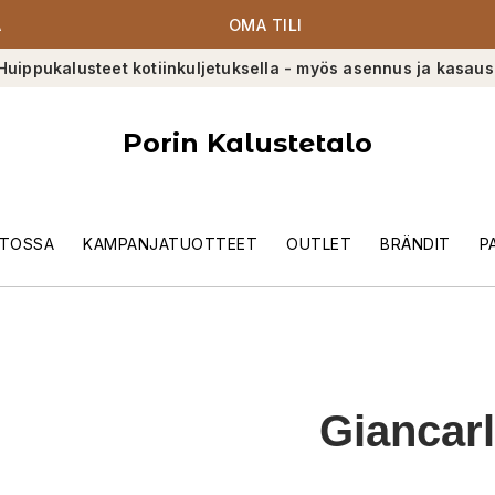
A
OMA TILI
Huippukalusteet kotiinkuljetuksella - myös asennus ja kasaus
Porin Kalustetalo
TOSSA
KAMPANJATUOTTEET
OUTLET
BRÄNDIT
P
Giancar