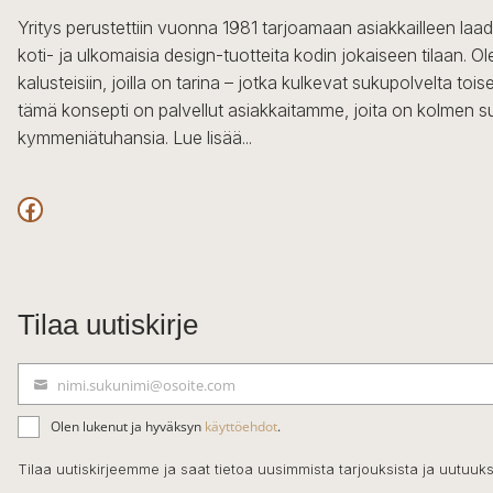
Yritys perustettiin vuonna 1981 tarjoamaan asiakkailleen laa
koti- ja ulkomaisia design-tuotteita kodin jokaiseen tilaan. 
kalusteisiin, joilla on tarina – jotka kulkevat sukupolvelta to
tämä konsepti on palvellut asiakkaitamme, joita on kolmen s
kymmeniätuhansia.
Lue lisää...
Facebook
Tilaa uutiskirje
nimi.sukunimi@osoite.com
S
ä
Olen lukenut ja hyväksyn
käyttöehdot
.
h
k
Tilaa uutiskirjeemme ja saat tietoa uusimmista tarjouksista ja uutuuks
ö