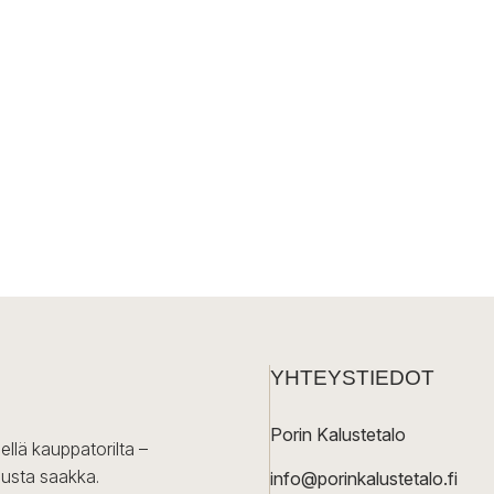
YHTEYSTIEDOT
Porin Kalustetalo
ellä kauppatorilta –
lusta saakka.
info@porinkalustetalo.fi