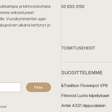
dukkaimpia ja kiinnostavimpia
02 633 3150
Olemme erikoistuneet
iselle. Vuosikymmenten ajan
ukupolven aikana kertynyt jo
TOIMITUSEHDOT
SUOSITTELEMME
&Tradition Flowerpot VP8
Tilaa
Fitwood Luoto kiipeilykaari
Artek A331 riippuvalaisin
ista!