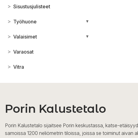
>
Sisustusjulisteet
>
Työhuone
▼
>
Valaisimet
▼
>
Varaosat
>
Vitra
Porin Kalustetalo
Porin Kalustetalo sijaitsee Porin keskustassa, katse-etäisyyd
samoissa 1200 neliömetrin tiloissa, joissa se toiminut aivan a