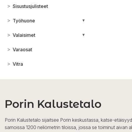
>
Sisustusjulisteet
>
Työhuone
▼
>
Valaisimet
▼
>
Varaosat
>
Vitra
Porin Kalustetalo
Porin Kalustetalo sijaitsee Porin keskustassa, katse-etäisyyd
samoissa 1200 neliömetrin tiloissa, joissa se toiminut aivan a