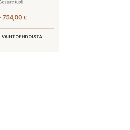
esture tuoli
Hintaluokka:
–
754,00
€
723,00 €
-
E VAIHTOEHDOISTA
754,00 €