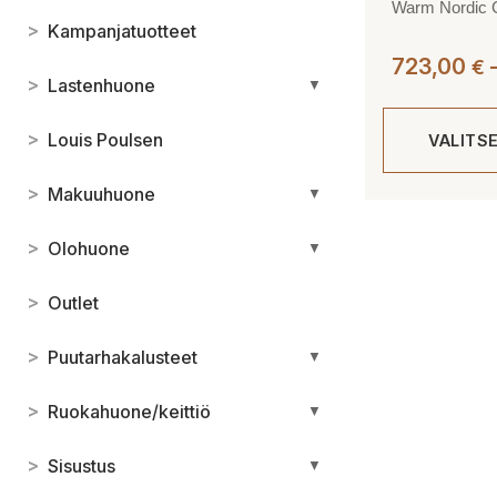
Warm Nordic G
>
Kampanjatuotteet
723,00
€
>
Lastenhuone
▼
>
Louis Poulsen
VALITS
>
Makuuhuone
▼
Tällä
tuotteella
>
Olohuone
▼
on
useampi
>
Outlet
muunnelma.
Voit
>
Puutarhakalusteet
▼
tehdä
valinnat
>
Ruokahuone/keittiö
▼
tuotteen
sivulla.
>
Sisustus
▼