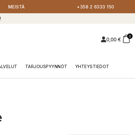
MEISTÄ
+358 2 6333 150
!
0
0,00
€
ALVELUT
TARJOUSPYYNNÖT
YHTEYSTIEDOT
e