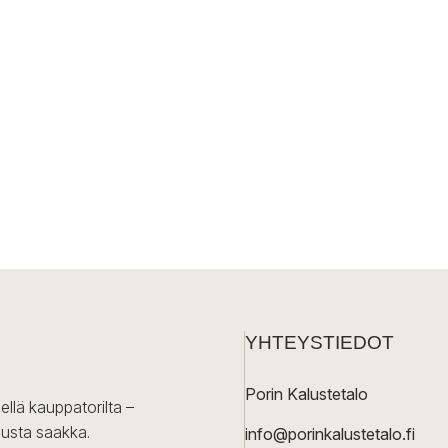
YHTEYSTIEDOT
Porin Kalustetalo
ellä kauppatorilta –
lusta saakka.
info@porinkalustetalo.fi