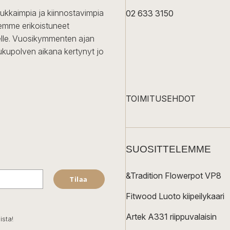
dukkaimpia ja kiinnostavimpia
02 633 3150
Olemme erikoistuneet
iselle. Vuosikymmenten ajan
ukupolven aikana kertynyt jo
TOIMITUSEHDOT
SUOSITTELEMME
&Tradition Flowerpot VP8
Tilaa
Fitwood Luoto kiipeilykaari
Artek A331 riippuvalaisin
ista!