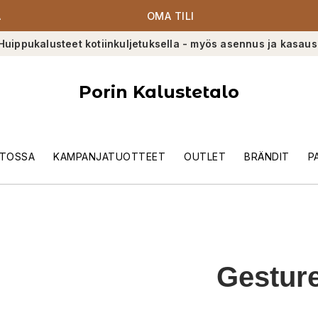
A
OMA TILI
Huippukalusteet kotiinkuljetuksella - myös asennus ja kasaus
Porin Kalustetalo
TOSSA
KAMPANJATUOTTEET
OUTLET
BRÄNDIT
P
Gestur