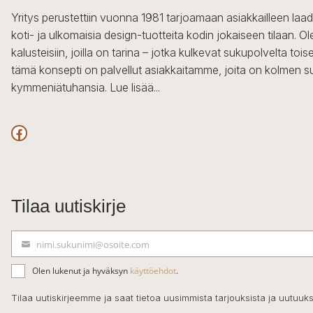
Yritys perustettiin vuonna 1981 tarjoamaan asiakkailleen laa
koti- ja ulkomaisia design-tuotteita kodin jokaiseen tilaan. 
kalusteisiin, joilla on tarina – jotka kulkevat sukupolvelta to
tämä konsepti on palvellut asiakkaitamme, joita on kolmen s
kymmeniätuhansia.
Lue lisää...
Facebook
Tilaa uutiskirje
nimi.sukunimi@osoite.com
S
ä
Olen lukenut ja hyväksyn
käyttöehdot
.
h
k
Tilaa uutiskirjeemme ja saat tietoa uusimmista tarjouksista ja uutuuks
ö