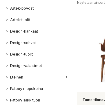
Näytetään ainoa t
>
Artek-pöydät
>
Artek-tuolit
>
Design-kankaat
>
Design-sohvat
>
Design-tuolit
>
Design-valaisimet
>
Eteinen
▼
>
Fatboy riippukeinu
>
Fatboy säkkituoli