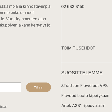
dukkaimpia ja kiinnostavimpia
02 633 3150
Olemme erikoistuneet
iselle. Vuosikymmenten ajan
ukupolven aikana kertynyt jo
TOIMITUSEHDOT
SUOSITTELEMME
&Tradition Flowerpot VP8
Tilaa
Fitwood Luoto kiipeilykaari
Artek A331 riippuvalaisin
ista!