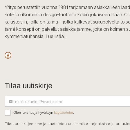
Yritys perustettiin vuonna 1981 tarjoamaan asiakkailleen laa
koti- ja ulkomaisia design-tuotteita kodin jokaiseen tilaan. 
kalusteisiin, joilla on tarina – jotka kulkevat sukupolvelta to
tämä konsepti on palvellut asiakkaitamme, joita on kolmen s
kymmeniätuhansia.
Lue lisää...
Facebook
Tilaa uutiskirje
nimi.sukunimi@osoite.com
S
ä
Olen lukenut ja hyväksyn
käyttöehdot
.
h
k
Tilaa uutiskirjeemme ja saat tietoa uusimmista tarjouksista ja uutuuks
ö