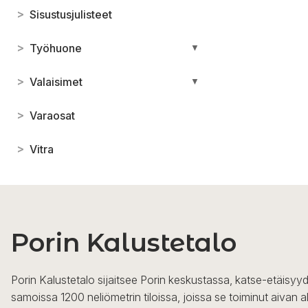
>
Sisustusjulisteet
>
Työhuone
▼
>
Valaisimet
▼
>
Varaosat
>
Vitra
Porin Kalustetalo
Porin Kalustetalo sijaitsee Porin keskustassa, katse-etäisyyd
samoissa 1200 neliömetrin tiloissa, joissa se toiminut aivan a