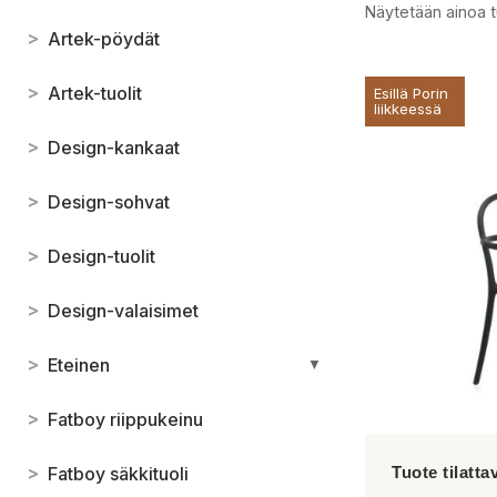
Näytetään ainoa t
>
Artek-pöydät
>
Artek-tuolit
Esillä Porin
liikkeessä
>
Design-kankaat
>
Design-sohvat
>
Design-tuolit
>
Design-valaisimet
>
Eteinen
▼
>
Fatboy riippukeinu
>
Fatboy säkkituoli