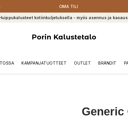
A
OMA TILI
Huippukalusteet kotiinkuljetuksella - myös asennus ja kasaus
Porin Kalustetalo
TOSSA
KAMPANJATUOTTEET
OUTLET
BRÄNDIT
P
Generic