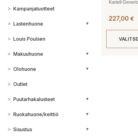
Kartell Generic
>
Kampanjatuotteet
227,00
€
>
Lastenhuone
▼
>
Louis Poulsen
VALITS
>
Makuuhuone
▼
Tällä
tuotteella
>
Olohuone
▼
on
useampi
>
Outlet
muunnelma.
Voit
>
Puutarhakalusteet
▼
tehdä
valinnat
>
Ruokahuone/keittiö
▼
tuotteen
sivulla.
>
Sisustus
▼