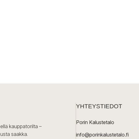
YHTEYSTIEDOT
Porin Kalustetalo
ellä kauppatorilta –
lusta saakka.
info@porinkalustetalo.fi