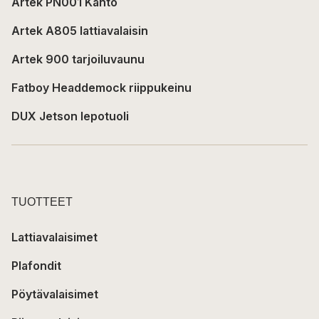
Artek PN001 Kanto
Artek A805 lattiavalaisin
Artek 900 tarjoiluvaunu
Fatboy Headdemock riippukeinu
DUX Jetson lepotuoli
TUOTTEET
Lattiavalaisimet
Plafondit
Pöytävalaisimet