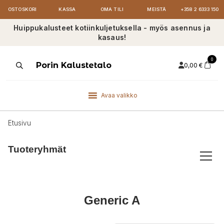
OSTOSKORI
KASSA
OMA TILI
MEISTÄ
+358 2 6333 150
Huippukalusteet kotiinkuljetuksella - myös asennus ja
kasaus!
0
Products
Porin Kalustetalo
0,00
€
search
Avaa valikko
Etusivu
Tuoteryhmät
Generic A