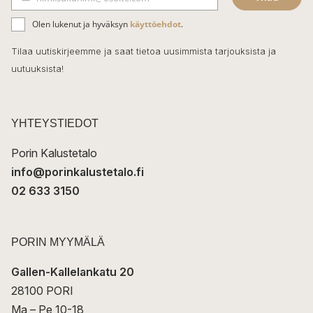
b
S
ä
o
Olen lukenut ja hyväksyn
käyttöehdot
.
h
k
o
Tilaa uutiskirjeemme ja saat tietoa uusimmista tarjouksista ja
ö
uutuuksista!
k
p
o
s
t
YHTEYSTIEDOT
i
Porin Kalustetalo
info@porinkalustetalo.fi
02 633 3150
PORIN MYYMÄLÄ
Gallen-Kallelankatu 20
28100 PORI
Ma – Pe 10-18