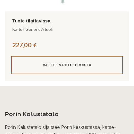
Kartell Generic A tuoli
227,00
€
VALITSE VAIHTOEHDOISTA
Tällä
tuotteella
on
useampi
Porin Kalustetalo
muunnelma.
Voit
Porin Kalustetalo sijaitsee Porin keskustassa, katse-
tehdä