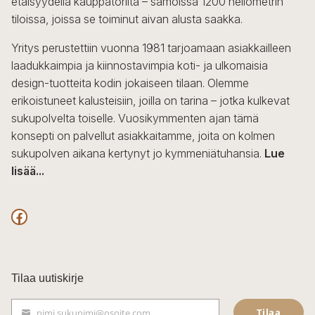
etäisyydellä kauppatorilta – samoissa 1200 neliömetrin
valinnat
tiloissa, joissa se toiminut aivan alusta saakka.
tuotteen
sivulla.
Yritys perustettiin vuonna 1981 tarjoamaan asiakkailleen
laadukkaimpia ja kiinnostavimpia koti- ja ulkomaisia
design-tuotteita kodin jokaiseen tilaan. Olemme
erikoistuneet kalusteisiin, joilla on tarina – jotka kulkevat
sukupolvelta toiselle. Vuosikymmenten ajan tämä
konsepti on palvellut asiakkaitamme, joita on kolmen
sukupolven aikana kertynyt jo kymmeniätuhansia.
Lue
lisää...
F
a
c
Tilaa uutiskirje
e
Tilaa
nimi.sukunimi@osoite.com