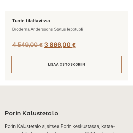
Bröderna Anderssons Status lepotuoli
Alkuperäinen
Nykyinen
4 549,00
3 866,00
€
€
hinta
hinta
oli:
on:
LISÄÄ OSTOSKORIIN
4
3
549,00 €.
866,00 €.
Porin Kalustetalo
Porin Kalustetalo sijaitsee Porin keskustassa, katse-