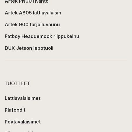
Artek PN001 Kanto
Artek A805 lattiavalaisin
Artek 900 tarjoiluvaunu
Fatboy Headdemock riippukeinu
DUX Jetson lepotuoli
TUOTTEET
Lattiavalaisimet
Plafondit
Pöytävalaisimet