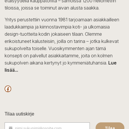
etäisyydellä kauppatorilta – samoissa 1200 neliömetrin
tiloissa, joissa se toiminut aivan alusta saakka.
Yritys perustettiin vuonna 1981 tarjoamaan asiakkailleen
laadukkaimpia ja kiinnostavimpia koti- ja ulkomaisia
design-tuotteita kodin jokaiseen tilaan. Olemme
erikoistuneet kalusteisiin, joilla on tarina – jotka kulkevat
sukupolvelta toiselle. Vuosikymmenten ajan tämä
konsepti on palvellut asiakkaitamme, joita on kolmen
sukupolven aikana kertynyt jo kymmeniätuhansia.
Lue
lisää...
F
a
c
Tilaa uutiskirje
e
Tilaa
nimi.sukunimi@osoite.com