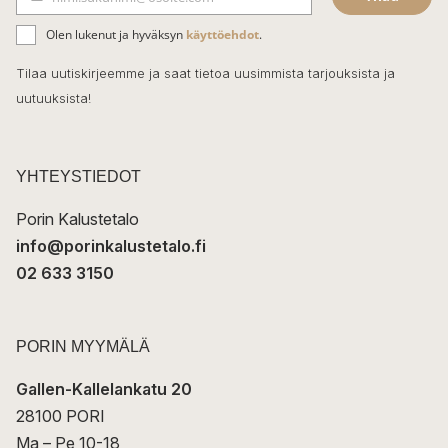
b
S
ä
o
Olen lukenut ja hyväksyn
käyttöehdot
.
h
k
o
Tilaa uutiskirjeemme ja saat tietoa uusimmista tarjouksista ja
ö
uutuuksista!
k
p
o
s
t
YHTEYSTIEDOT
i
Porin Kalustetalo
info@porinkalustetalo.fi
02 633 3150
PORIN MYYMÄLÄ
Gallen-Kallelankatu 20
28100 PORI
Ma – Pe 10-18