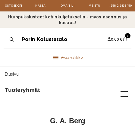
OSTOSKORI
KASSA
OMA TILI
MEISTÄ
+358 2 6333 150
Huippukalusteet kotiinkuljetuksella - myös asennus ja
kasaus!
0
Products
Porin Kalustetalo
0,00
€
search
Avaa valikko
Etusivu
Tuoteryhmät
G. A. Berg