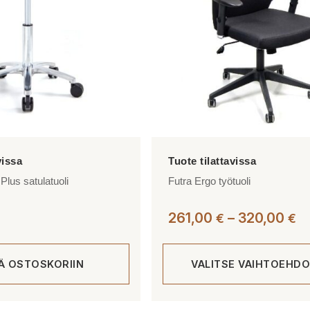
tehdä
valinnat
tuotteen
sivulla.
lus satulatuoli
Futra Ergo työtuoli
Hi
261,00
–
320,00
€
€
26
-
ÄÄ OSTOSKORIIN
VALITSE VAIHTOEHDO
3
Tällä