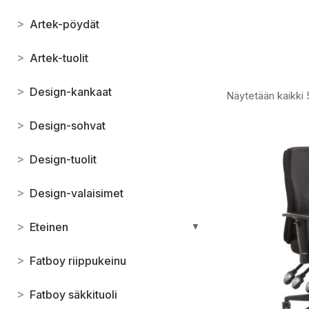
>
Artek-pöydät
>
Artek-tuolit
>
Design-kankaat
Näytetään kaikki 
>
Design-sohvat
>
Design-tuolit
>
Design-valaisimet
>
Eteinen
▼
>
Fatboy riippukeinu
>
Fatboy säkkituoli