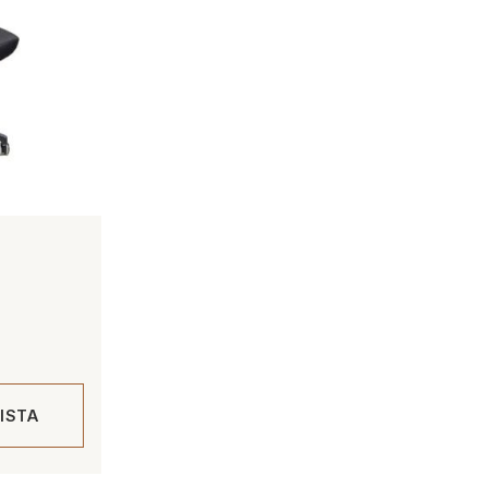
ntaluokka:
1,00 €
ISTA
20,00 €