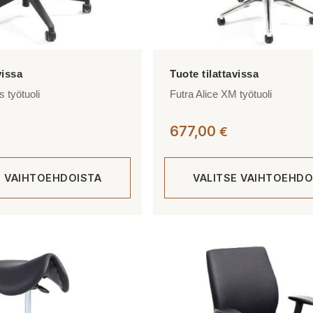
s työtuoli
Futra Alice XM työtuoli
677,00
€
E VAIHTOEHDOISTA
VALITSE VAIHTOEHDO
Tällä
tuotteella
on
useampi
muunnelma.
Voit