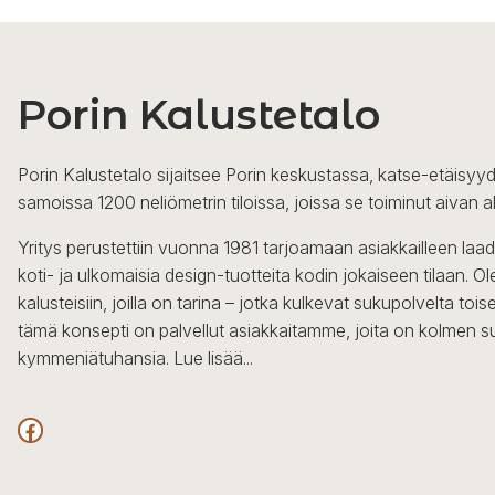
Porin Kalustetalo
Porin Kalustetalo sijaitsee Porin keskustassa, katse-etäisyyd
samoissa 1200 neliömetrin tiloissa, joissa se toiminut aivan a
Yritys perustettiin vuonna 1981 tarjoamaan asiakkailleen laa
koti- ja ulkomaisia design-tuotteita kodin jokaiseen tilaan. 
kalusteisiin, joilla on tarina – jotka kulkevat sukupolvelta to
tämä konsepti on palvellut asiakkaitamme, joita on kolmen s
kymmeniätuhansia.
Lue lisää...
Facebook