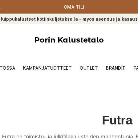
A
OMA TILI
Huippukalusteet kotiinkuljetuksella - myös asennus ja kasaus
Porin Kalustetalo
TOSSA
KAMPANJATUOTTEET
OUTLET
BRÄNDIT
P
Futra
Futra on toimisto- ja julkitilakalusteiden maahantuoja. F