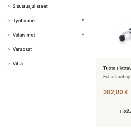
>
Sisustusjulisteet
tehdä
valinnat
>
Työhuone
tuotteen
▼
sivulla.
>
Valaisimet
▼
>
Varaosat
>
Vitra
Futra Cowboy P
302,00
€
LIS