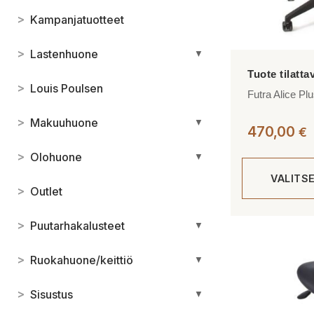
>
Kampanjatuotteet
>
Lastenhuone
▼
>
Louis Poulsen
Futra Alice Plu
>
Makuuhuone
▼
470,00
€
>
Olohuone
▼
VALITS
>
Outlet
Tällä
>
Puutarhakalusteet
▼
tuotteella
on
>
Ruokahuone/keittiö
▼
useampi
>
muunnelma.
Sisustus
▼
Voit