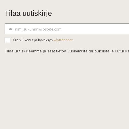
Tilaa uutiskirje
nimi.sukunimi@osoite.com
S
ä
Olen lukenut ja hyväksyn
käyttöehdot
.
h
k
Tilaa uutiskirjeemme ja saat tietoa uusimmista tarjouksista ja uutuuks
ö
p
o
s
t
i