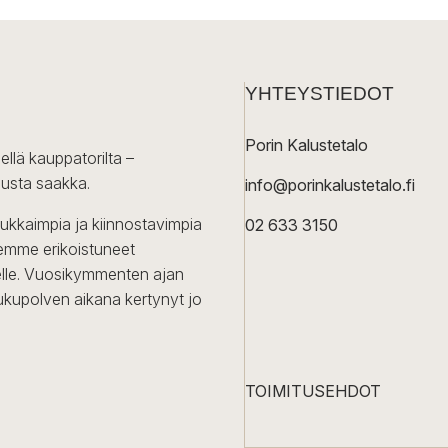
tuotteella
on
useampi
YHTEYSTIEDOT
muunnelma.
Voit
Porin Kalustetalo
tehdä
ellä kauppatorilta –
valinnat
lusta saakka.
info@porinkalustetalo.fi
tuotteen
sivulla.
dukkaimpia ja kiinnostavimpia
02 633 3150
Olemme erikoistuneet
iselle. Vuosikymmenten ajan
ukupolven aikana kertynyt jo
TOIMITUSEHDOT