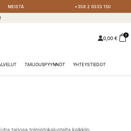
MEISTÄ
+358 2 6333 150
!
0
0,00
€
ALVELUT
TARJOUSPYYNNÖT
YHTEYSTIEDOT
utra tarjoaa toimistokalusteita kaikkiin