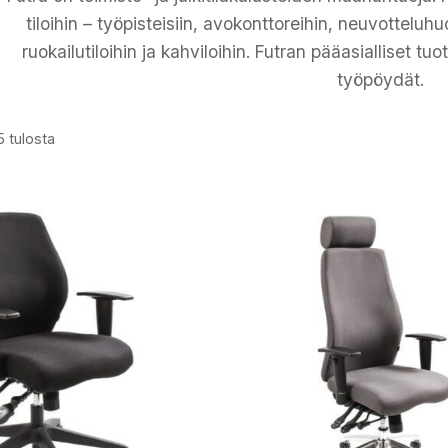
tiloihin – työpisteisiin, avokonttoreihin, neuvotteluhuo
ruokailutiloihin ja kahviloihin. Futran pääasialliset tu
työpöydät.
5 tulosta