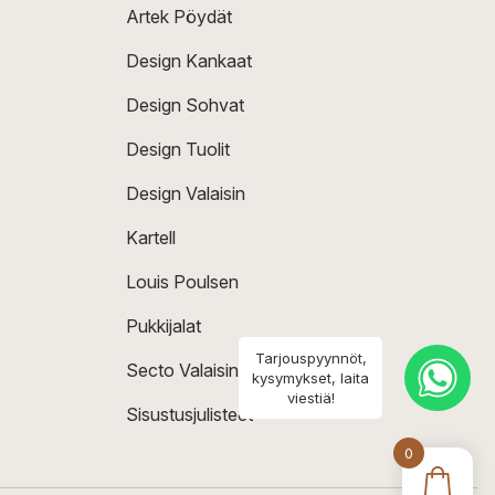
Artek Pöydät
Design Kankaat
Design Sohvat
Design Tuolit
Design Valaisin
Kartell
Louis Poulsen
Pukkijalat
Tarjouspyynnöt,
Secto Valaisin
kysymykset, laita
viestiä!
Sisustusjulisteet
0