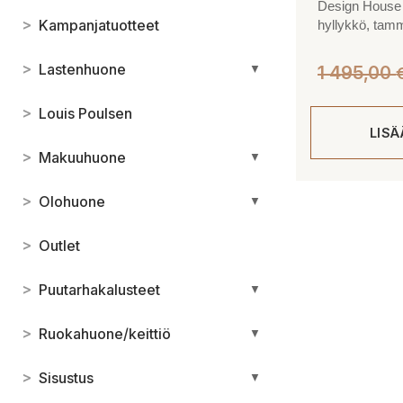
Design House
>
Kampanjatuotteet
hyllykkö, tam
>
Lastenhuone
▼
1 495,00
>
Louis Poulsen
LIS
>
Makuuhuone
▼
>
Olohuone
▼
>
Outlet
>
Puutarhakalusteet
▼
>
Ruokahuone/keittiö
▼
>
Sisustus
▼