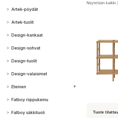
Näytetään kaikki 
>
Artek-pöydät
>
Artek-tuolit
>
Design-kankaat
>
Design-sohvat
>
Design-tuolit
>
Design-valaisimet
>
Eteinen
▼
>
Fatboy riippukeinu
>
Fatboy säkkituoli