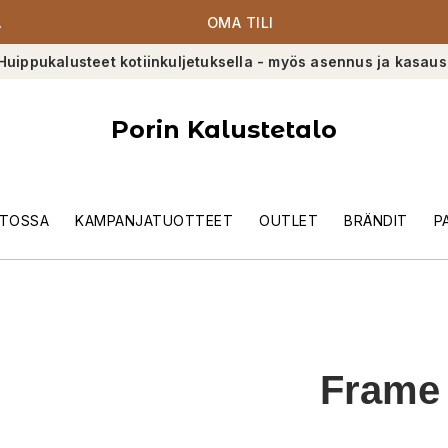
A
OMA TILI
Huippukalusteet kotiinkuljetuksella - myös asennus ja kasaus
Porin Kalustetalo
TOSSA
KAMPANJATUOTTEET
OUTLET
BRÄNDIT
P
Frame