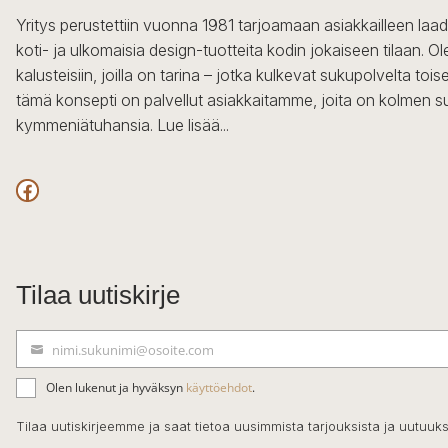
Yritys perustettiin vuonna 1981 tarjoamaan asiakkailleen laa
koti- ja ulkomaisia design-tuotteita kodin jokaiseen tilaan. 
kalusteisiin, joilla on tarina – jotka kulkevat sukupolvelta to
tämä konsepti on palvellut asiakkaitamme, joita on kolmen s
kymmeniätuhansia.
Lue lisää...
Facebook
Tilaa uutiskirje
nimi.sukunimi@osoite.com
S
ä
Olen lukenut ja hyväksyn
käyttöehdot
.
h
k
Tilaa uutiskirjeemme ja saat tietoa uusimmista tarjouksista ja uutuuks
ö