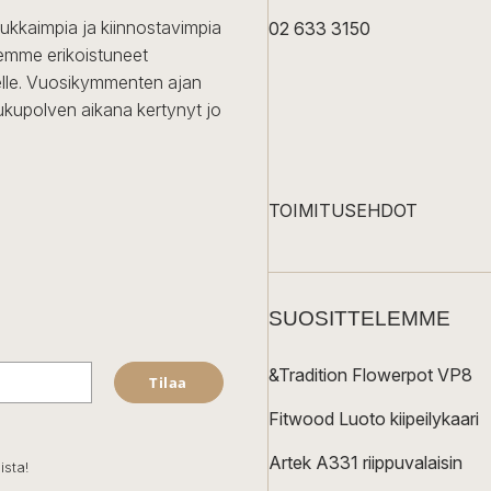
dukkaimpia ja kiinnostavimpia
02 633 3150
Olemme erikoistuneet
iselle. Vuosikymmenten ajan
ukupolven aikana kertynyt jo
TOIMITUSEHDOT
SUOSITTELEMME
&Tradition Flowerpot VP8
Tilaa
Fitwood Luoto kiipeilykaari
Artek A331 riippuvalaisin
ista!