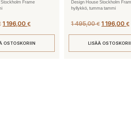
 Stockholm Frame
Design House Stockholm Fra
mi
hyllykkö, tumma tammi
1 196,00
1 495,00
1 196,00
€
€
€
€
ÄÄ OSTOSKORIIN
LISÄÄ OSTOSKORI