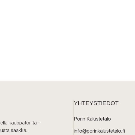
YHTEYSTIEDOT
Porin Kalustetalo
ellä kauppatorilta –
lusta saakka.
info@porinkalustetalo.fi