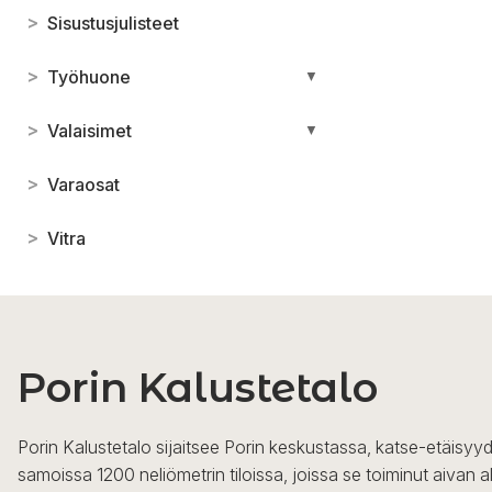
>
Sisustusjulisteet
>
Työhuone
▼
>
Valaisimet
▼
>
Varaosat
>
Vitra
Porin Kalustetalo
Porin Kalustetalo sijaitsee Porin keskustassa, katse-etäisyyd
samoissa 1200 neliömetrin tiloissa, joissa se toiminut aivan a