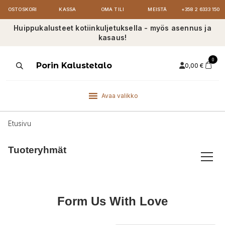
OSTOSKORI
KASSA
OMA TILI
MEISTÄ
+358 2 6333 150
Huippukalusteet kotiinkuljetuksella - myös asennus ja
kasaus!
0
Products
Porin Kalustetalo
0,00
€
search
Avaa valikko
Etusivu
Tuoteryhmät
Form Us With Love