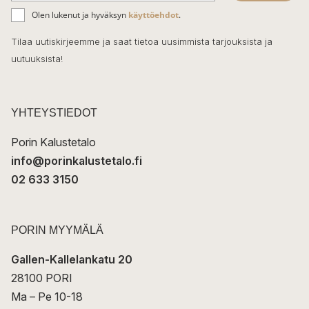
ä
o
Olen lukenut ja hyväksyn
käyttöehdot
.
h
k
o
Tilaa uutiskirjeemme ja saat tietoa uusimmista tarjouksista ja
ö
uutuuksista!
k
p
o
s
t
YHTEYSTIEDOT
i
Porin Kalustetalo
info@porinkalustetalo.fi
02 633 3150
PORIN MYYMÄLÄ
Gallen-Kallelankatu 20
28100 PORI
Ma – Pe 10-18