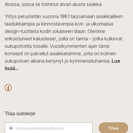
tiloissa, joissa se toiminut aivan alusta saakka.
Yritys perustettiin vuonna 1981 tarjoamaan asiakkailleen
laadukkaimpia ja kiinnostavimpia koti- ja ulkomaisia
design-tuotteita kodin jokaiseen tilaan. Olemme
erikoistuneet kalusteisiin, joilla on tarina – jotka kulkevat
sukupolvelta toiselle. Vuosikymmenten ajan tämä
konsepti on palvellut asiakkaitamme, joita on kolmen
sukupolven aikana kertynyt jo kymmeniätuhansia.
Lue
lisää...
F
a
c
Tilaa uutiskirje
e
Tilaa
nimi.sukunimi@osoite.com
b
S