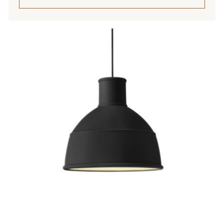
Tällä
tuotteella
on
useampi
muunnelma.
Voit
tehdä
valinnat
tuotteen
sivulla.