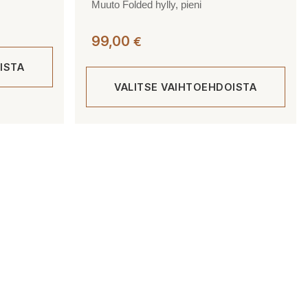
Muuto Folded hylly, pieni
99,00
€
ISTA
VALITSE VAIHTOEHDOISTA
Tällä
tuotteella
on
useampi
muunnelma.
Voit
tehdä
valinnat
tuotteen
sivulla.