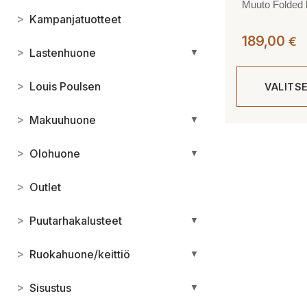
Muuto Folded h
>
Kampanjatuotteet
189,00
€
>
Lastenhuone
▼
>
Louis Poulsen
VALITS
>
Makuuhuone
▼
Tällä
tuotteella
>
Olohuone
▼
on
useampi
>
Outlet
muunnelma.
Voit
>
Puutarhakalusteet
▼
tehdä
valinnat
>
Ruokahuone/keittiö
▼
tuotteen
sivulla.
>
Sisustus
▼