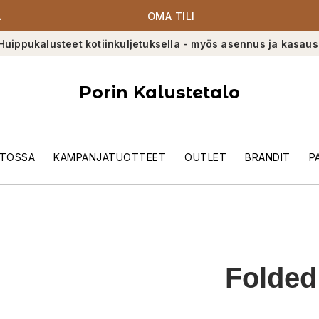
A
OMA TILI
Huippukalusteet kotiinkuljetuksella - myös asennus ja kasaus
Porin Kalustetalo
TOSSA
KAMPANJATUOTTEET
OUTLET
BRÄNDIT
P
Folded