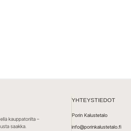
YHTEYSTIEDOT
Porin Kalustetalo
ellä kauppatorilta –
lusta saakka.
info@porinkalustetalo.fi