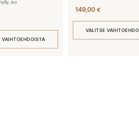
ylly, iso
149,00
€
VALITSE VAIHTOEHDO
E VAIHTOEHDOISTA
Tällä
tuotteella
on
useampi
muunnelma.
Voit
tehdä
valinnat
tuotteen
sivulla.