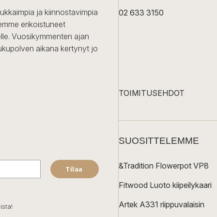
dukkaimpia ja kiinnostavimpia
02 633 3150
Olemme erikoistuneet
iselle. Vuosikymmenten ajan
ukupolven aikana kertynyt jo
TOIMITUSEHDOT
SUOSITTELEMME
&Tradition Flowerpot VP8
Tilaa
Fitwood Luoto kiipeilykaari
Artek A331 riippuvalaisin
ista!