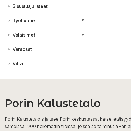
>
Sisustusjulisteet
>
Työhuone
▼
>
Valaisimet
▼
>
Varaosat
>
Vitra
Porin Kalustetalo
Porin Kalustetalo sijaitsee Porin keskustassa, katse-etäisyyd
samoissa 1200 neliömetrin tiloissa, joissa se toiminut aivan a