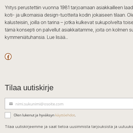
Yritys perustettiin vuonna 1981 tarjoamaan asiakkailleen laa
koti- ja ulkomaisia design-tuotteita kodin jokaiseen tilaan. 
kalusteisiin, joilla on tarina – jotka kulkevat sukupolvelta to
tämä konsepti on palvellut asiakkaitamme, joita on kolmen s
kymmeniätuhansia.
Lue lisää...
Facebook
Tilaa uutiskirje
nimi.sukunimi@osoite.com
S
ä
Olen lukenut ja hyväksyn
käyttöehdot
.
h
k
Tilaa uutiskirjeemme ja saat tietoa uusimmista tarjouksista ja uutuuks
ö