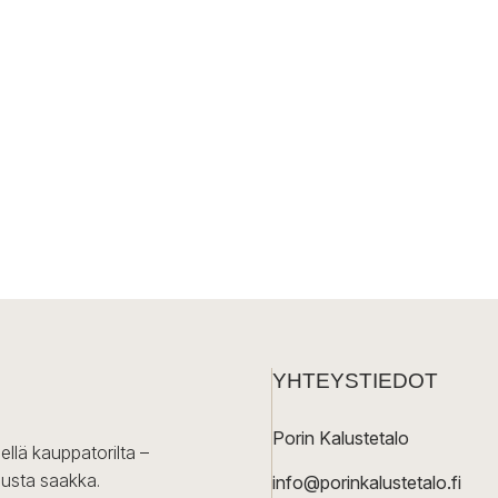
YHTEYSTIEDOT
Porin Kalustetalo
ellä kauppatorilta –
lusta saakka.
info@porinkalustetalo.fi