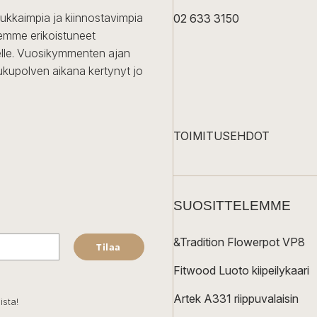
dukkaimpia ja kiinnostavimpia
02 633 3150
Olemme erikoistuneet
iselle. Vuosikymmenten ajan
ukupolven aikana kertynyt jo
TOIMITUSEHDOT
SUOSITTELEMME
&Tradition Flowerpot VP8
Tilaa
Fitwood Luoto kiipeilykaari
Artek A331 riippuvalaisin
ista!