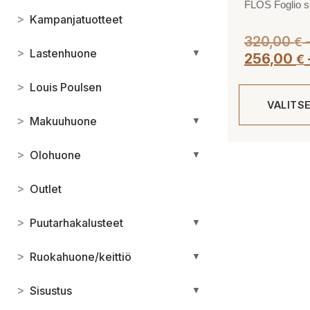
FLOS Foglio s
>
Kampanjatuotteet
320,00
€
>
Lastenhuone
▼
256,00
€
>
Louis Poulsen
VALITS
>
Makuuhuone
▼
Tällä
>
Olohuone
▼
tuotteella
on
>
Outlet
useampi
muunnelma.
>
Puutarhakalusteet
▼
Voit
tehdä
>
Ruokahuone/keittiö
▼
valinnat
tuotteen
>
Sisustus
▼
sivulla.