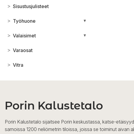
>
Sisustusjulisteet
>
Työhuone
▼
>
Valaisimet
▼
>
Varaosat
>
Vitra
Porin Kalustetalo
Porin Kalustetalo sijaitsee Porin keskustassa, katse-etäisyyd
samoissa 1200 neliömetrin tiloissa, joissa se toiminut aivan a