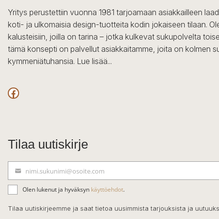
Yritys perustettiin vuonna 1981 tarjoamaan asiakkailleen laa
koti- ja ulkomaisia design-tuotteita kodin jokaiseen tilaan. 
kalusteisiin, joilla on tarina – jotka kulkevat sukupolvelta to
tämä konsepti on palvellut asiakkaitamme, joita on kolmen s
kymmeniätuhansia.
Lue lisää...
Facebook
Tilaa uutiskirje
nimi.sukunimi@osoite.com
S
ä
Olen lukenut ja hyväksyn
käyttöehdot
.
h
k
Tilaa uutiskirjeemme ja saat tietoa uusimmista tarjouksista ja uutuuks
ö