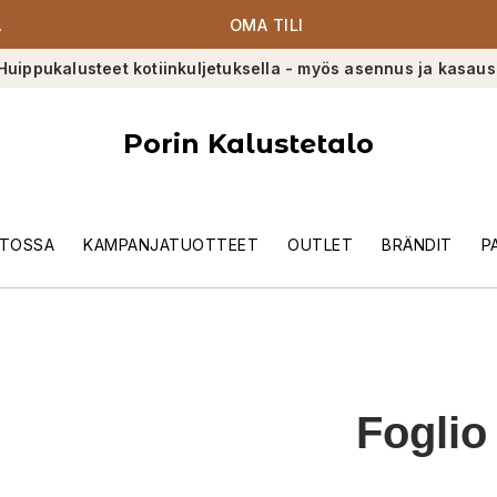
A
OMA TILI
Huippukalusteet kotiinkuljetuksella - myös asennus ja kasaus
Porin Kalustetalo
TOSSA
KAMPANJATUOTTEET
OUTLET
BRÄNDIT
P
Foglio