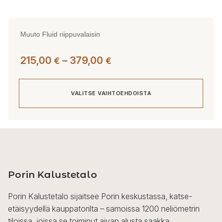
Muuto Fluid riippuvalaisin
Hintaluokka:
215,00
–
379,00
€
€
215,00 €
-
VALITSE VAIHTOEHDOISTA
379,00 €
Tällä
tuotteella
on
useampi
Porin Kalustetalo
muunnelma.
Voit
Porin Kalustetalo sijaitsee Porin keskustassa, katse-
tehdä
etäisyydellä kauppatorilta – samoissa 1200 neliömetrin
valinnat
tiloissa, joissa se toiminut aivan alusta saakka.