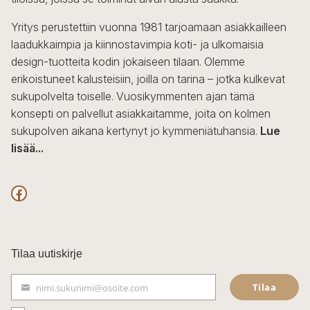
tuotteen
sivulla.
Yritys perustettiin vuonna 1981 tarjoamaan asiakkailleen
laadukkaimpia ja kiinnostavimpia koti- ja ulkomaisia
design-tuotteita kodin jokaiseen tilaan. Olemme
erikoistuneet kalusteisiin, joilla on tarina – jotka kulkevat
sukupolvelta toiselle. Vuosikymmenten ajan tämä
konsepti on palvellut asiakkaitamme, joita on kolmen
sukupolven aikana kertynyt jo kymmeniätuhansia.
Lue
lisää...
F
a
c
Tilaa uutiskirje
e
Tilaa
nimi.sukunimi@osoite.com
b
S
ä