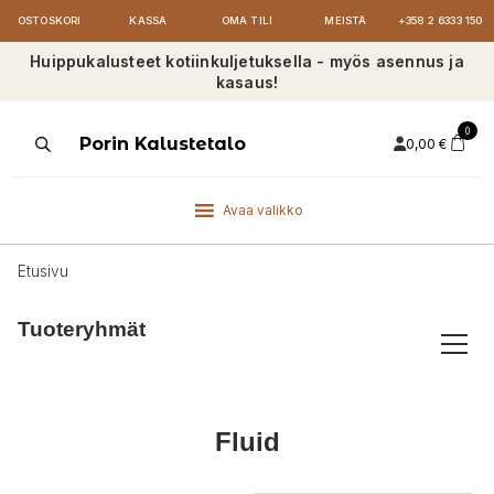
OSTOSKORI
KASSA
OMA TILI
MEISTÄ
+358 2 6333 150
Huippukalusteet kotiinkuljetuksella - myös asennus ja
kasaus!
0
Products
Porin Kalustetalo
0,00
€
search
Avaa valikko
Etusivu
Tuoteryhmät
Fluid