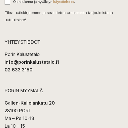
o
Olen lukenut ja hyväksyn
käyttöehdot
.
h
k
o
Tilaa uutiskirjeemme ja saat tietoa uusimmista tarjouksista ja
ö
uutuuksista!
k
p
o
s
t
YHTEYSTIEDOT
i
Porin Kalustetalo
info@porinkalustetalo.fi
02 633 3150
PORIN MYYMÄLÄ
Gallen-Kallelankatu 20
28100 PORI
Ma – Pe 10-18
La 10 – 15