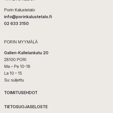
i
Porin Kalustetalo
info@porinkalustetalo.fi
02 633 3150
PORIN MYYMÄLÄ
Gallen-Kallelankatu 20
28100 PORI
Ma – Pe 10-18
La 10 – 15
Su: suljettu
TOIMITUSEHDOT
TIETOSUOJASELOSTE