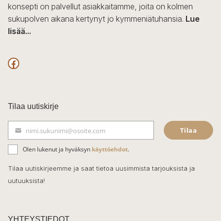
konsepti on palvellut asiakkaitamme, joita on kolmen
sukupolven aikana kertynyt jo kymmeniätuhansia.
Lue
lisää...
F
a
c
Tilaa uutiskirje
e
Tilaa
nimi.sukunimi@osoite.com
b
S
ä
o
Olen lukenut ja hyväksyn
käyttöehdot
.
h
k
o
Tilaa uutiskirjeemme ja saat tietoa uusimmista tarjouksista ja
ö
uutuuksista!
k
p
o
s
t
YHTEYSTIEDOT