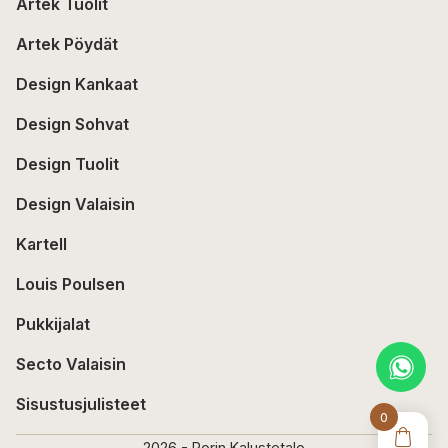
Artek Tuolit
Artek Pöydät
Design Kankaat
Design Sohvat
Design Tuolit
Design Valaisin
Kartell
Louis Poulsen
Pukkijalat
Secto Valaisin
Sisustusjulisteet
0
2026 - Porin Kalustetalo