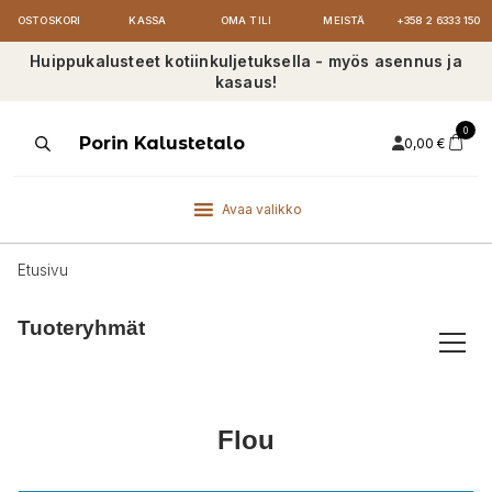
OSTOSKORI
KASSA
OMA TILI
MEISTÄ
+358 2 6333 150
Huippukalusteet kotiinkuljetuksella - myös asennus ja
kasaus!
0
Products
Porin Kalustetalo
0,00
€
search
Avaa valikko
Etusivu
Tuoteryhmät
Flou