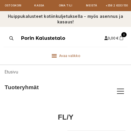
OSTOSKORI
KASSA
OMA TILI
MEISTÄ
+358 2 6333 150
Huippukalusteet kotiinkuljetuksella - myös asennus ja
kasaus!
0
Products
Porin Kalustetalo
0,00
€
search
Avaa valikko
Etusivu
Tuoteryhmät
FL/Y