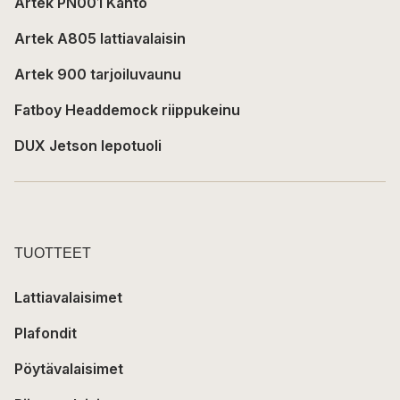
Artek PN001 Kanto
Artek A805 lattiavalaisin
Artek 900 tarjoiluvaunu
Fatboy Headdemock riippukeinu
DUX Jetson lepotuoli
TUOTTEET
Lattiavalaisimet
Plafondit
Pöytävalaisimet