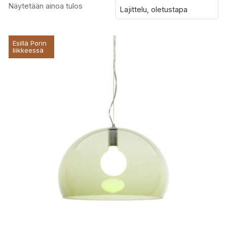
Näytetään ainoa tulos
Esillä Porin
liikkeessä