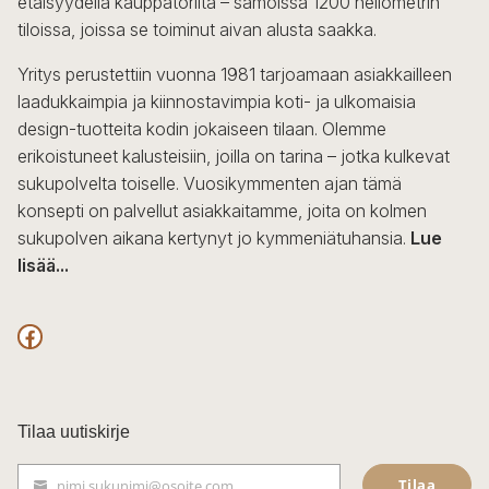
etäisyydellä kauppatorilta – samoissa 1200 neliömetrin
valinnat
tiloissa, joissa se toiminut aivan alusta saakka.
tuotteen
sivulla.
Yritys perustettiin vuonna 1981 tarjoamaan asiakkailleen
laadukkaimpia ja kiinnostavimpia koti- ja ulkomaisia
design-tuotteita kodin jokaiseen tilaan. Olemme
erikoistuneet kalusteisiin, joilla on tarina – jotka kulkevat
sukupolvelta toiselle. Vuosikymmenten ajan tämä
konsepti on palvellut asiakkaitamme, joita on kolmen
sukupolven aikana kertynyt jo kymmeniätuhansia.
Lue
lisää...
F
a
c
Tilaa uutiskirje
e
Tilaa
nimi.sukunimi@osoite.com