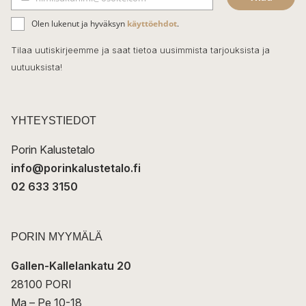
b
S
ä
o
Olen lukenut ja hyväksyn
käyttöehdot
.
h
k
o
Tilaa uutiskirjeemme ja saat tietoa uusimmista tarjouksista ja
ö
uutuuksista!
k
p
o
s
t
YHTEYSTIEDOT
i
Porin Kalustetalo
info@porinkalustetalo.fi
02 633 3150
PORIN MYYMÄLÄ
Gallen-Kallelankatu 20
28100 PORI
Ma – Pe 10-18