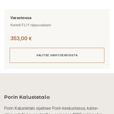
Kartell FL/Y riippuvalaisin
353,00
€
VALITSE VAIHTOEHDOISTA
Tällä
tuotteella
on
useampi
Porin Kalustetalo
muunnelma.
Voit
Porin Kalustetalo sijaitsee Porin keskustassa, katse-
tehdä