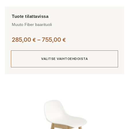
Muuto Fiber baarituoli
Hintaluokka:
285,00
–
755,00
€
€
285,00 €
-
VALITSE VAIHTOEHDOISTA
755,00 €
Tällä
tuotteella
on
useampi
muunnelma.
Voit
tehdä
valinnat