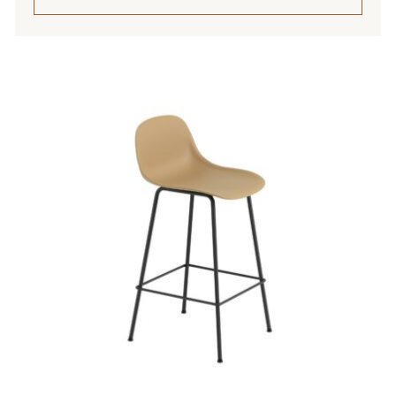
Tällä
tuotteella
on
useampi
muunnelma.
Voit
tehdä
valinnat
tuotteen
sivulla.