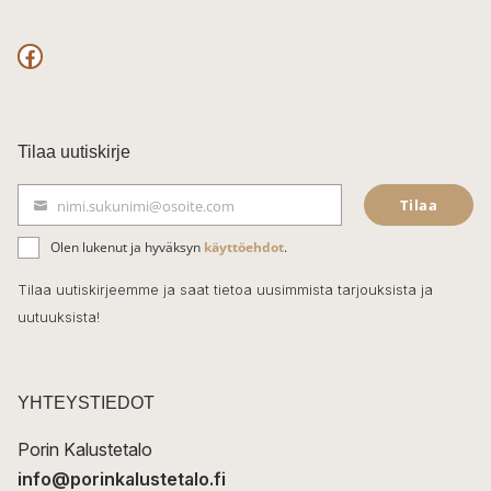
F
a
c
Tilaa uutiskirje
e
Tilaa
nimi.sukunimi@osoite.com
b
S
ä
o
Olen lukenut ja hyväksyn
käyttöehdot
.
h
k
o
Tilaa uutiskirjeemme ja saat tietoa uusimmista tarjouksista ja
ö
uutuuksista!
k
p
o
s
t
YHTEYSTIEDOT
i
Porin Kalustetalo
info@porinkalustetalo.fi