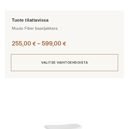
Muuto Fiber baarijakkara
Hintaluokka:
255,00
–
599,00
€
€
255,00 €
-
VALITSE VAIHTOEHDOISTA
599,00 €
Tällä
tuotteella
on
useampi
muunnelma.
Voit
tehdä