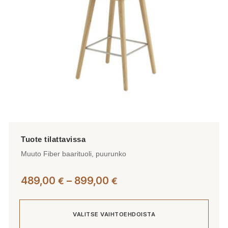
tuotteen
sivulla.
Muuto Fiber baarituoli, puurunko
Hintaluokka:
489,00
–
899,00
€
€
489,00 €
-
VALITSE VAIHTOEHDOISTA
899,00 €