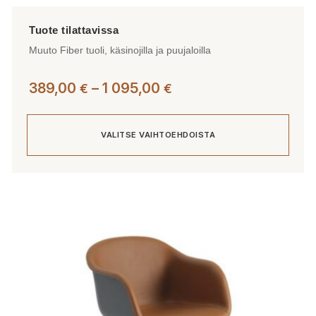
Muuto Fiber tuoli, käsinojilla ja puujaloilla
Hintaluokka:
389,00
–
1 095,00
€
€
389,00 €
-
VALITSE VAIHTOEHDOISTA
1
095,00 €
Tällä
tuotteella
on
useampi
muunnelma.
Voit
tehdä
valinnat