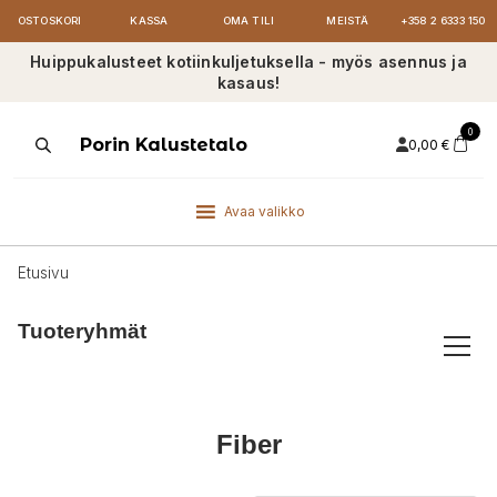
OSTOSKORI
KASSA
OMA TILI
MEISTÄ
+358 2 6333 150
Huippukalusteet kotiinkuljetuksella - myös asennus ja
kasaus!
0
Products
Porin Kalustetalo
0,00
€
search
Avaa valikko
Etusivu
Tuoteryhmät
Fiber