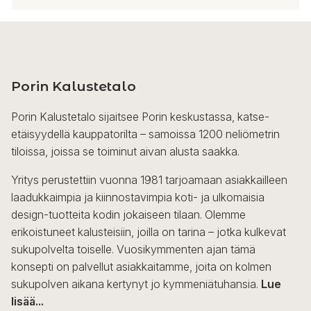
Tällä
tuotteella
on
useampi
Porin Kalustetalo
muunnelma.
Voit
Porin Kalustetalo sijaitsee Porin keskustassa, katse-
tehdä
etäisyydellä kauppatorilta – samoissa 1200 neliömetrin
valinnat
tiloissa, joissa se toiminut aivan alusta saakka.
tuotteen
sivulla.
Yritys perustettiin vuonna 1981 tarjoamaan asiakkailleen
laadukkaimpia ja kiinnostavimpia koti- ja ulkomaisia
design-tuotteita kodin jokaiseen tilaan. Olemme
erikoistuneet kalusteisiin, joilla on tarina – jotka kulkevat
sukupolvelta toiselle. Vuosikymmenten ajan tämä
konsepti on palvellut asiakkaitamme, joita on kolmen
sukupolven aikana kertynyt jo kymmeniätuhansia.
Lue
lisää...