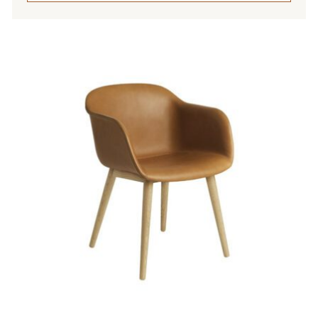
Tällä
tuotteella
on
useampi
muunnelma.
Voit
tehdä
valinnat
tuotteen
sivulla.